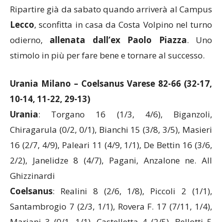
Ripartire già da sabato quando arriverà al Campus
Lecco
, sconfitta in casa da Costa Volpino nel turno
odierno,
allenata dall’ex Paolo Piazza
. Uno
stimolo in più per fare bene e tornare al successo.
Urania Milano – Coelsanus Varese 82-66 (32-17,
10-14, 11-22, 29-13)
Urania
: Torgano 16 (1/3, 4/6), Biganzoli,
Chiragarula (0/2, 0/1), Bianchi 15 (3/8, 3/5), Masieri
16 (2/7, 4/9), Paleari 11 (4/9, 1/1), De Bettin 16 (3/6,
2/2), Janelidze 8 (4/7), Pagani, Anzalone ne. All
Ghizzinardi
Coelsanus
: Realini 8 (2/6, 1/8), Piccoli 2 (1/1),
Santambrogio 7 (2/3, 1/1), Rovera F. 17 (7/11, 1/4),
Mariani 3 (0/1, 1/1), Castelletta 4 (2/5), Bellotti 5