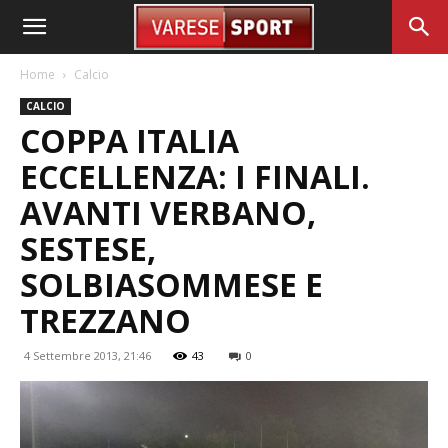
Home
Calcio
CALCIO
COPPA ITALIA
ECCELLENZA: I FINALI.
AVANTI VERBANO,
SESTESE,
SOLBIASOMMESE E
TREZZANO
4 Settembre 2013, 21:46
43
0