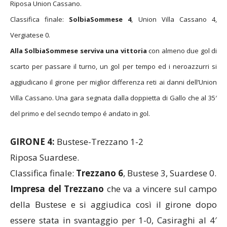
Classifica finale:
SolbiaSommese 4
, Union Villa Cassano 4,
Vergiatese 0.
Alla SolbiaSommese serviva una vittoria
con almeno due gol di
scarto per passare il turno, un gol per tempo ed i neroazzurri si
aggiudicano il girone per miglior differenza reti ai danni dell’Union
Villa Cassano. Una gara segnata dalla doppietta di Gallo che al 35′
del primo e del secndo tempo é andato in gol.
GIRONE 4:
Bustese-Trezzano 1-2
Riposa Suardese.
Classifica finale:
Trezzano 6
, Bustese 3, Suardese 0.
Impresa del Trezzano
che va a vincere sul campo
della Bustese e si aggiudica così il girone dopo
essere stata in svantaggio per 1-0, Casiraghi al 4′
pt, grazie a una doppietta di Filadelfia, che in 3