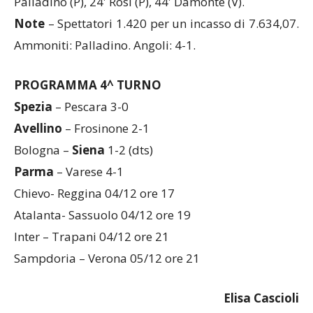
Marcatori
: p.t.: 5′ Valdes (P); s.t.: 7′ Munari (P), 13′
Palladino (P), 24′ Rosi (P), 44′ Damonte (V).
Note
– Spettatori 1.420 per un incasso di 7.634,07.
Ammoniti: Palladino. Angoli: 4-1.
PROGRAMMA 4^ TURNO
Spezia
– Pescara 3-0
Avellino
– Frosinone 2-1
Bologna –
Siena
1-2 (dts)
Parma
– Varese 4-1
Chievo- Reggina 04/12 ore 17
Atalanta- Sassuolo 04/12 ore 19
Inter – Trapani 04/12 ore 21
Sampdoria – Verona 05/12 ore 21