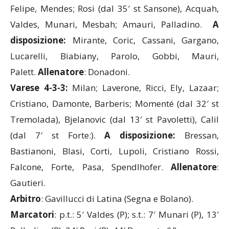
Parma 3-5-2:
Bajza; Benalouane (dal 23′ st Koné),
Felipe, Mendes; Rosi (dal 35′ st Sansone), Acquah,
Valdes, Munari, Mesbah; Amauri, Palladino.
A
disposizione:
Mirante, Coric, Cassani, Gargano,
Lucarelli, Biabiany, Parolo, Gobbi, Mauri,
Palett.
Allenatore
: Donadoni.
Varese 4-3-3:
Milan; Laverone, Ricci, Ely, Lazaar;
Cristiano, Damonte, Barberis; Momenté (dal 32′ st
Tremolada), Bjelanovic (dal 13′ st Pavoletti), Calil
(dal 7′ st Forte:).
A disposizione:
Bressan,
Bastianoni, Blasi, Corti, Lupoli, Cristiano Rossi,
Falcone, Forte, Pasa, Spendlhofer.
Allenatore
:
Gautieri.
Arbitro
: Gavillucci di Latina (Segna e Bolano).