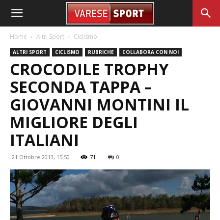
Home
Altri Sport
Ciclismo
ALTRI SPORT
CICLISMO
RUBRICHE
COLLABORA CON NOI
CROCODILE TROPHY
SECONDA TAPPA –
GIOVANNI MONTINI IL
MIGLIORE DEGLI
ITALIANI
21 Ottobre 2013, 15:50
71
0