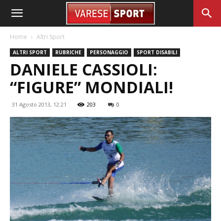
Home
Altri Sport
ALTRI SPORT
RUBRICHE
PERSONAGGIO
SPORT DISABILI
DANIELE CASSIOLI:
“FIGURE” MONDIALI!
31 Agosto 2013, 12:21
203
0