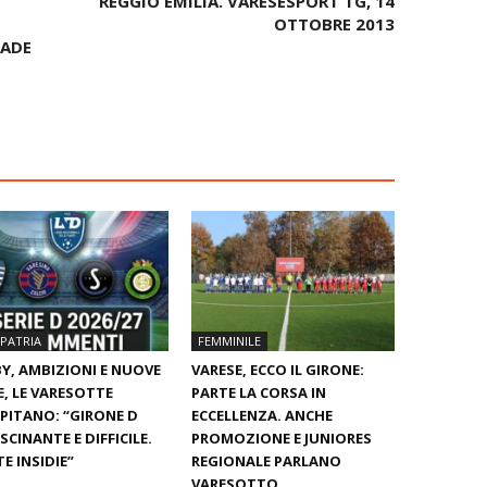
REGGIO EMILIA. VARESESPORT TG, 14
OTTOBRE 2013
CADE
PATRIA
FEMMINILE
Y, AMBIZIONI E NUOVE
VARESE, ECCO IL GIRONE:
E, LE VARESOTTE
PARTE LA CORSA IN
PITANO: “GIRONE D
ECCELLENZA. ANCHE
SCINANTE E DIFFICILE.
PROMOZIONE E JUNIORES
E INSIDIE”
REGIONALE PARLANO
VARESOTTO