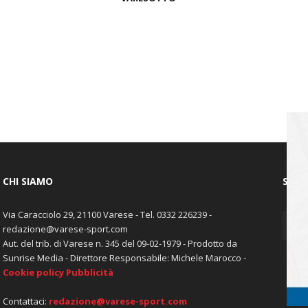
CHI SIAMO
SEGU
Via Caracciolo 29, 21100 Varese - Tel. 0332 226239 -
redazione@varese-sport.com
Aut. del trib. di Varese n. 345 del 09-02-1979 - Prodotto da
Sunrise Media - Direttore Responsabile: Michele Marocco -
Cookie policy
Pubblicità
Contattaci:
redazione@varese-sport.com