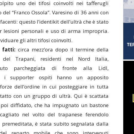
lpito uno dei tifosi coinvolti nei tafferugli
o del “Franco Ossola”. Varesino di 36 anni con
acenti: questo l’identikit dell’ultrà che è stato
r lesioni personali e uso di arma impropria.
iduare gli altri tifosi coinvolti.
 fatti:
circa mezz’ora dopo il termine della
 del Trapani, residenti nel Nord Italia,
uto parcheggiata di fronte alla Lidl,
he i supporter ospiti hanno un apposito
orze dell’ordine in cui posteggiare in tutta
ntatto con un gruppo di ultrà. Qui è scattata
, poi diffidato, che ha impugnato un bastone
cagliato nel volto del trapanese ferendolo
on premeditata, è stata subito segnalata dalla
 del reparto mobile che sono intervenuti