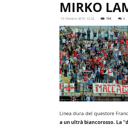
MIRKO LAM
15 Ottobre 2013, 12:52
194
0
Linea dura del questore Fran
a un ultrà biancorosso. La “d