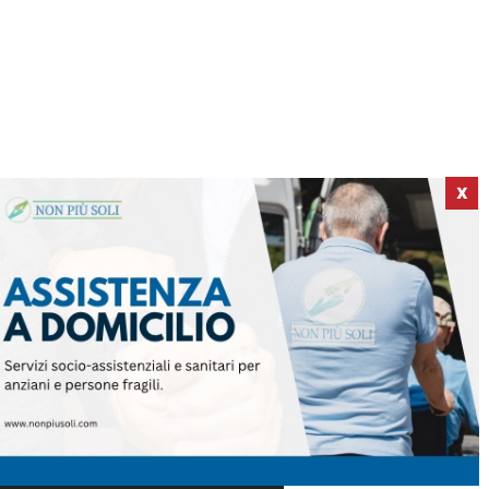
X
ICI