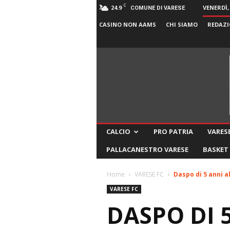
C
24.9
VENERDÌ,
COMUNE DI VARESE
CASINO NON AAMS
CHI SIAMO
REDAZI
CALCIO
PRO PATRIA
VARESE
PALLACANESTRO VARESE
BASKET
Home
VARESE FC
Daspo di 5 anni a
VARESE FC
DASPO DI 