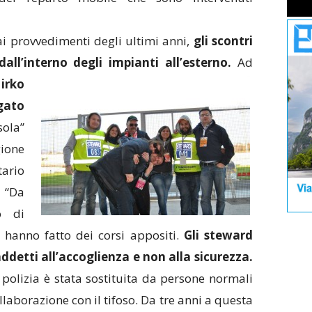
 ai provvedimenti degli ultimi anni,
gli scontri
dall’interno degli impianti all’esterno.
Ad
irko
gato
sola”
ione
tario
. “Da
o di
e hanno fatto dei corsi appositi.
Gli steward
addetti all’accoglienza e non alla sicurezza.
a polizia è stata sostituita da persone normali
ollaborazione con il tifoso. Da tre anni a questa