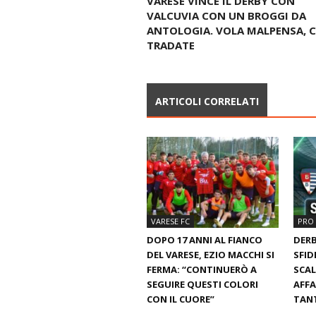
VARESE VINCE IL DERBY CON
VALCUVIA CON UN BROGGI DA
ANTOLOGIA. VOLA MALPENSA, 
TRADATE
ARTICOLI CORRELATI
VARESE FC
PRO 
DOPO 17 ANNI AL FIANCO
DERB
DEL VARESE, EZIO MACCHI SI
SFID
FERMA: “CONTINUERÒ A
SCAL
SEGUIRE QUESTI COLORI
AFFA
CON IL CUORE”
TANT