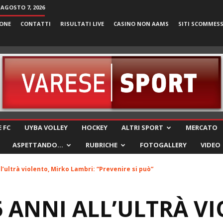
 AGOSTO 7, 2026
ONE
CONTATTI
RISULTATI LIVE
CASINO NON AAMS
SITI SCOMMES
VareseSport
 FC
UYBA VOLLEY
HOCKEY
ALTRI SPORT
MERCATO
ASPETTANDO…
RUBRICHE
FOTOGALLERY
VIDEO
ll’ultrà violento, Mirko Lambri: “Prevenire si può”
5 ANNI ALL’ULTRÀ V