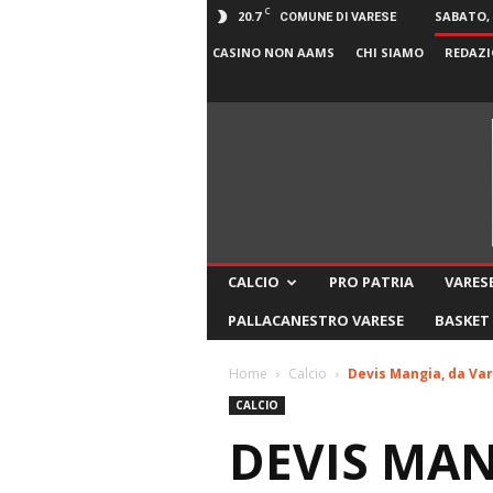
C
20.7
SABATO, 
COMUNE DI VARESE
CASINO NON AAMS
CHI SIAMO
REDAZI
CALCIO
PRO PATRIA
VARESE
PALLACANESTRO VARESE
BASKET
Home
Calcio
Devis Mangia, da Var
CALCIO
DEVIS MAN