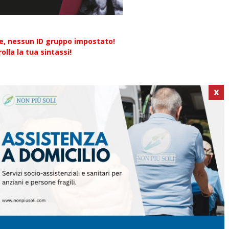
re, nessun ID gruppo impostato!
olla la tua sintassi!
X
ICI