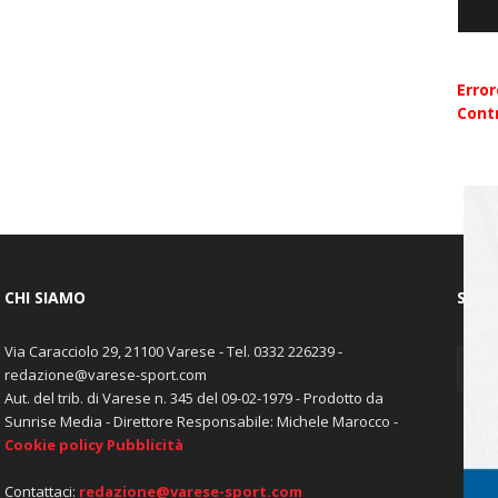
Erro
Contr
CHI SIAMO
SEGU
Via Caracciolo 29, 21100 Varese - Tel. 0332 226239 -
redazione@varese-sport.com
Aut. del trib. di Varese n. 345 del 09-02-1979 - Prodotto da
Sunrise Media - Direttore Responsabile: Michele Marocco -
Cookie policy
Pubblicità
Contattaci:
redazione@varese-sport.com