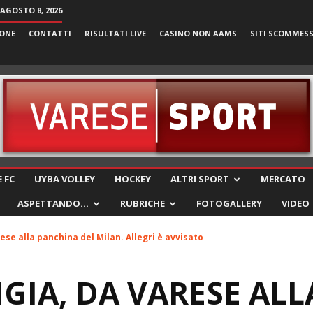
AGOSTO 8, 2026
ONE
CONTATTI
RISULTATI LIVE
CASINO NON AAMS
SITI SCOMMES
VareseSport
 FC
UYBA VOLLEY
HOCKEY
ALTRI SPORT
MERCATO
ASPETTANDO…
RUBRICHE
FOTOGALLERY
VIDEO
ese alla panchina del Milan. Allegri è avvisato
GIA, DA VARESE ALL