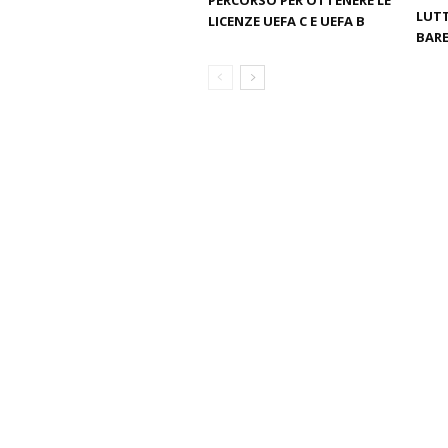
PERCORSO PER OTTENERE LE
LUTT
LICENZE UEFA C E UEFA B
BARE