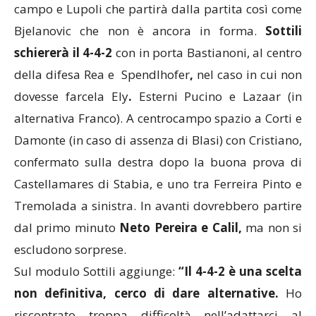
campo e Lupoli che partirà dalla partita così come
Bjelanovic che non è ancora in forma.
Sottili
schiererà il 4-4-2
con
in porta
Bastianoni
, al centro
della difesa Rea e
Spendlhofer
,
nel caso in cui non
dovesse farcela
Ely
.
Esterni Pucino e Lazaar (in
alternativa Franco).
A centrocampo spazio a Corti e
Damonte (in caso di assenza di Blasi) con
Cristiano
,
confermato sulla destra dopo la buona prova di
Castellamares di Stabia, e uno tra
Ferreira Pinto e
Tremolada a sinistra.
In avanti dovrebbero partire
dal primo minuto
Neto Pereira e Calil,
ma non si
escludono sorprese.
Sul modulo Sottili aggiunge:
“Il 4-4-2 è una scelta
non definitiva, cerco di dare alternative.
Ho
riscontrato troppa difficoltà nell’adattarci al