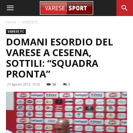
Home
VARESE FC
VARESE FC
DOMANI ESORDIO DEL
VARESE A CESENA,
SOTTILI: “SQUADRA
PRONTA”
25 Agosto 2013, 13:53
36
0