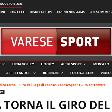
AGOSTO 8, 2026
ONE
CONTATTI
RISULTATI LIVE
CASINO NON AAMS
SITI SCOMMES
VareseSport
 FC
UYBA VOLLEY
HOCKEY
ALTRI SPORT
MERCATO
ASPETTANDO…
RUBRICHE
FOTOGALLERY
VIDEO
ca torna il Giro del Lago di Varese. VareseSport TG, 25 settembre...
TV
TORNA IL GIRO DEL