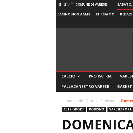
C
21.4
SABATO, 
COMUNE DI VARESE
CASINO NON AAMS
CHI SIAMO
REDAZI
CALCIO
PRO PATRIA
VARESE
PALLACANESTRO VARESE
BASKET
Home
Altri Sport
Podismo
Domeni
ALTRI SPORT
PODISMO
VARESESPORT 
DOMENICA 