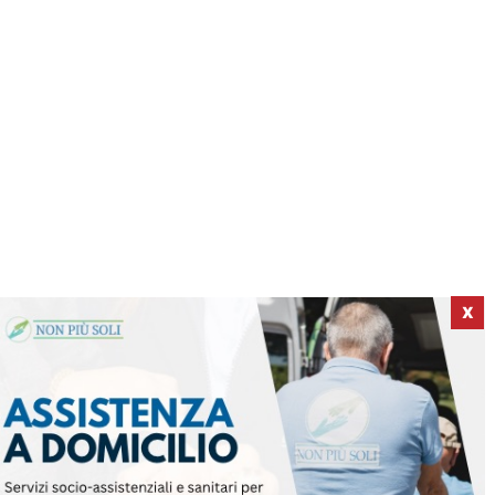
X
ICI