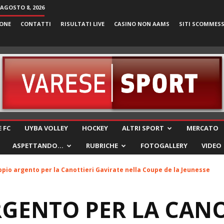
AGOSTO 8, 2026
ONE
CONTATTI
RISULTATI LIVE
CASINO NON AAMS
SITI SCOMMES
VareseSport
 FC
UYBA VOLLEY
HOCKEY
ALTRI SPORT
MERCATO
ASPETTANDO…
RUBRICHE
FOTOGALLERY
VIDEO
pio argento per la Canottieri Gavirate nella Coupe de la Jeunesse
GENTO PER LA CANO