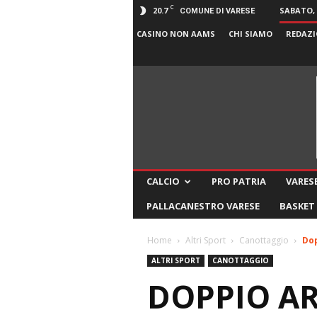
C
20.7
SABATO, 
COMUNE DI VARESE
CASINO NON AAMS
CHI SIAMO
REDAZI
CALCIO
PRO PATRIA
VARESE
PALLACANESTRO VARESE
BASKET
Home
Altri Sport
Canottaggio
Dop
ALTRI SPORT
CANOTTAGGIO
DOPPIO AR