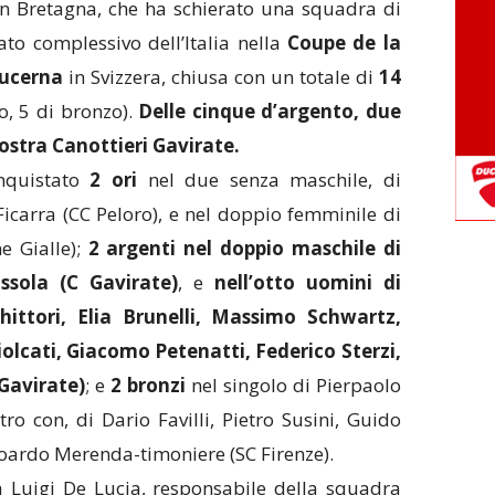
an Bretagna, che ha schierato una squadra di
tato complessivo dell’Italia nella
Coupe de la
Lucerna
in Svizzera,
chiusa con un totale di
14
o, 5 di bronzo).
Delle cinque d’argento, due
 nostra Canottieri Gavirate.
onquistato
2 ori
nel due senza maschile, di
icarra (CC Peloro), e nel doppio femminile di
e Gialle);
2 argenti nel doppio maschile di
sola (C Gavirate)
, e
nell’otto uomini di
ittori, Elia Brunelli, Massimo Schwartz,
olcati, Giacomo Petenatti, Federico Sterzi,
 Gavirate)
; e
2 bronzi
nel singolo di Pierpaolo
ro con, di Dario Favilli, Pietro Susini, Guido
doardo Merenda-timoniere (SC Firenze).
cia Luigi De Lucia, responsabile della squadra