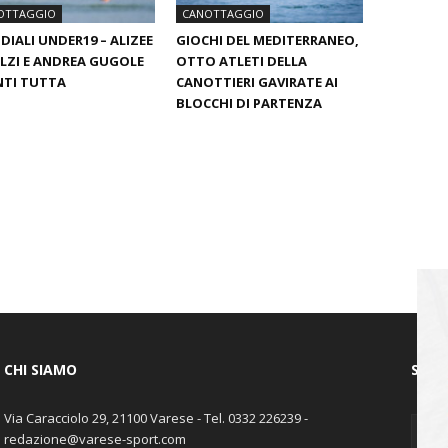
OTTAGGIO
CANOTTAGGIO
IALI UNDER19 – ALIZEE
GIOCHI DEL MEDITERRANEO,
LZI E ANDREA GUGOLE
OTTO ATLETI DELLA
NTI TUTTA
CANOTTIERI GAVIRATE AI
BLOCCHI DI PARTENZA
CHI SIAMO
SEGU
Via Caracciolo 29, 21100 Varese - Tel. 0332 226239 -
redazione@varese-sport.com