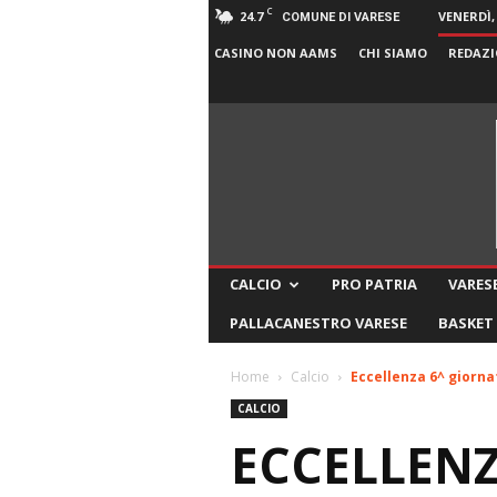
C
24.7
VENERDÌ,
COMUNE DI VARESE
CASINO NON AAMS
CHI SIAMO
REDAZI
CALCIO
PRO PATRIA
VARESE
PALLACANESTRO VARESE
BASKET
Home
Calcio
Eccellenza 6^ giornata
CALCIO
ECCELLENZ