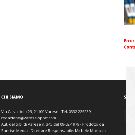
Erro
Contr
CHI SIAMO
SEGU
Via Caracciolo 29, 21100 Varese - Tel. 0332 226239 -
redazione@varese-sport.com
Aut. del trib. di Varese n. 345 del 09-02-1979 - Prodotto da
Sunrise Media - Direttore Responsabile: Michele Marocco -