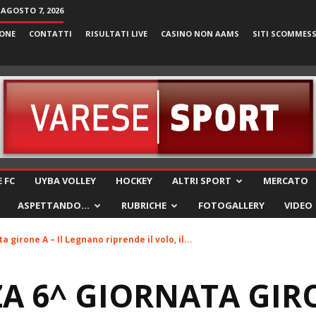
 AGOSTO 7, 2026
ONE
CONTATTI
RISULTATI LIVE
CASINO NON AAMS
SITI SCOMMES
VareseSport
 FC
UYBA VOLLEY
HOCKEY
ALTRI SPORT
MERCATO
ASPETTANDO…
RUBRICHE
FOTOGALLERY
VIDEO
 girone A – Il Legnano riprende il volo, il...
A 6^ GIORNATA GIRO