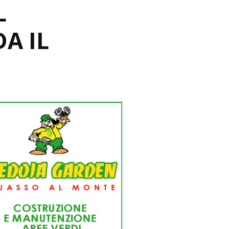
L
A IL