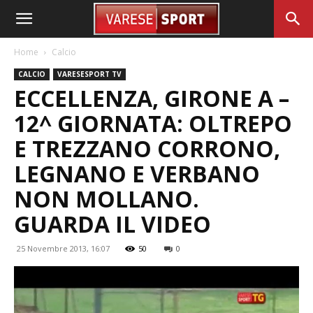
Home
Calcio
CALCIO
VARESESPORT TV
ECCELLENZA, GIRONE A –
12^ GIORNATA: OLTREPO
E TREZZANO CORRONO,
LEGNANO E VERBANO
NON MOLLANO.
GUARDA IL VIDEO
25 Novembre 2013, 16:07
50
0