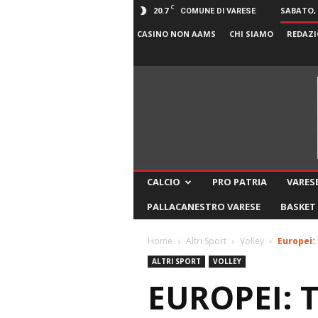
C
20.7
SABATO, 
COMUNE DI VARESE
CASINO NON AAMS
CHI SIAMO
REDAZI
CALCIO
PRO PATRIA
VARESE
PALLACANESTRO VARESE
BASKET
Home
Altri Sport
Volley
Europei: 
ALTRI SPORT
VOLLEY
EUROPEI: 