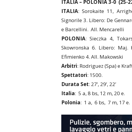
ITALIA – POLONIA 3-0 (25-22
ITALIA
: Sorokaite 11, Arrig
Signorile 3. Libero: De Gennaro
e Barcellini. All. Mencarelli
POLONIA
: Sieczka 4, Toka
Skowronska 6. Libero: Maj. 
Efimienko 4. All. Makowski
Arbitri
: Rodriguez (Spa) e Kraft
Spettatori
: 1500.
Durata Set
: 27’, 29’, 22’
Italia
: 5 a, 8 bs, 12 m, 20 e.
Polonia
: 1 a, 6 bs, 7 m, 17 e.