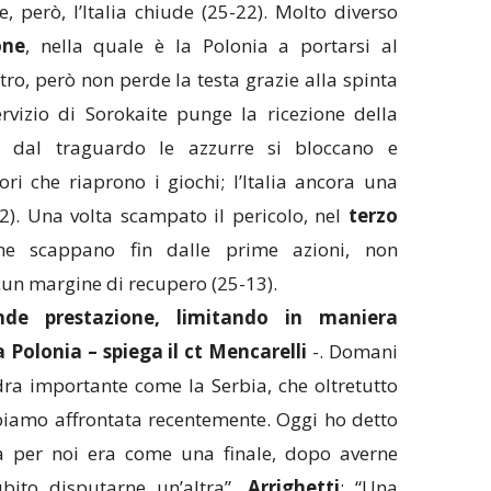
le, però, l’Italia chiude (25-22). Molto diverso
one
, nella quale è la Polonia a portarsi al
tro, però non perde la testa grazie alla spinta
rvizio di Sorokaite punge la ricezione della
 dal traguardo le azzurre si bloccano e
i che riaprono i giochi; l’Italia ancora una
22). Una volta scampato il pericolo, nel
terzo
 scappano fin dalle prime azioni, non
cun margine di recupero (25-13).
de prestazione, limitando in maniera
 Polonia – spiega il ct Mencarelli
-. Domani
a importante come la Serbia, che oltretutto
iamo affrontata recentemente. Oggi ho detto
ra per noi era come una finale, dopo averne
bito disputarne un’altra”.
Arrighetti
: “Una