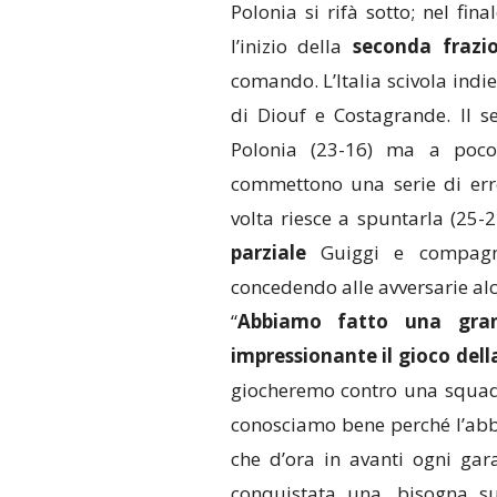
Polonia si rifà sotto; nel fina
l’inizio della
seconda frazi
comando. L’Italia scivola indie
di Diouf e Costagrande. Il se
Polonia (23-16) ma a poco
commettono una serie di error
volta riesce a spuntarla (25-
parziale
Guiggi e compagne
concedendo alle avversarie al
“
Abbiamo fatto una gran
impressionante il gioco della
giocheremo contro una squadr
conosciamo bene perché l’abb
che d’ora in avanti ogni ga
conquistata una, bisogna su