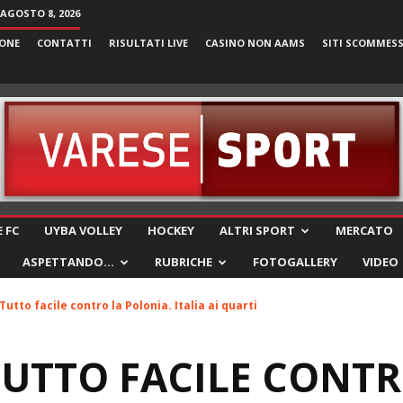
AGOSTO 8, 2026
ONE
CONTATTI
RISULTATI LIVE
CASINO NON AAMS
SITI SCOMMES
VareseSport
 FC
UYBA VOLLEY
HOCKEY
ALTRI SPORT
MERCATO
ASPETTANDO…
RUBRICHE
FOTOGALLERY
VIDEO
Tutto facile contro la Polonia. Italia ai quarti
TUTTO FACILE CONTR