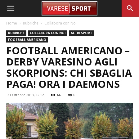
Home
Rubriche
Collabora con Noi
RUBRICHE
COLLABORA CON NOI
ALTRI SPORT
FOOTBALL AMERICANO
FOOTBALL AMERICANO –
DERBY VARESINO AGLI
SKORPIONS: CHI SBAGLIA
PAGA! ORA I DAEMONS
31 Ottobre 2013, 12:52
44
0