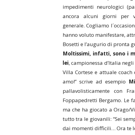
impedimenti neurologici (pa
ancora alcuni giorni per 
generale. Cogliamo l´occasio
hanno voluto manifestare, attra
Bosetti e l’augurio di pronta g
Moltissimi, infatti, sono i 
lei
, campionessa d’Italia negl
Villa Cortese e attuale coach
amo!” scrive ad esempio
Mi
pallavolisticamente con Fr
Foppapedretti Bergamo. Le f
ma che ha giocato a Orago/Vil
tutto tra le giovanili: “Sei se
dai momenti difficili… Ora te lo