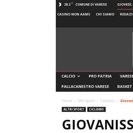
C
28.2
GIOVEDÌ,
COMUNE DI VARESE
CASINO NON AAMS
CHI SIAMO
REDAZI
CALCIO
PRO PATRIA
VARESE
PALLACANESTRO VARESE
BASKET
Home
Altri Sport
Ciclismo
Giovan
ALTRI SPORT
CICLISMO
GIOVANISS