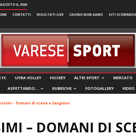
 AGOSTO 6, 2026
ONE
CONTATTI
RISULTATI LIVE
CASINO NON AAMS
SITI SCOMMES
VareseSport
 FC
UYBA VOLLEY
HOCKEY
ALTRI SPORT
MERCATO
ASPETTANDO…
RUBRICHE
FOTOGALLERY
VIDEO
issimi – Domani di scena a Sangiano
IMI – DOMANI DI SC