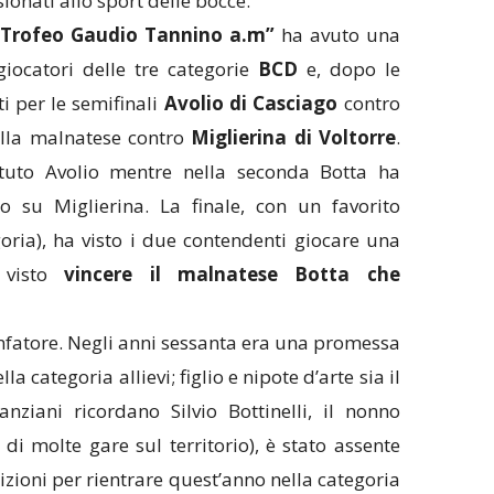
sionati allo sport delle bocce.
 Trofeo Gaudio Tannino a.m”
ha avuto una
giocatori delle tre categorie
BCD
e, dopo le
ti per le semifinali
Avolio di Casciago
contro
lla malnatese contro
Miglierina di Voltorre
.
ttuto Avolio mentre nella seconda Botta ha
o su Miglierina. La finale, con un favorito
goria), ha visto i due contendenti giocare una
a visto
vincere il malnatese Botta che
onfatore. Negli anni sessanta era una promessa
 categoria allievi; figlio e nipote d’arte sia il
nziani ricordano Silvio Bottinelli, il nonno
 di molte gare sul territorio), è stato assente
izioni per rientrare quest’anno nella categoria