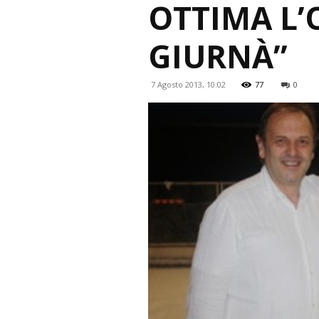
OTTIMA L’
GIURNÀ”
7 Agosto 2013, 10:02
77
0