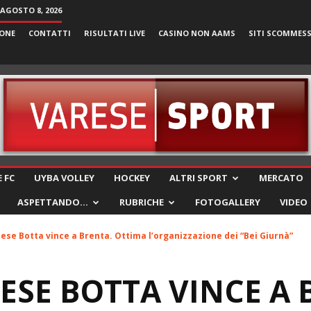
AGOSTO 8, 2026
ONE
CONTATTI
RISULTATI LIVE
CASINO NON AAMS
SITI SCOMMES
VareseSport
 FC
UYBA VOLLEY
HOCKEY
ALTRI SPORT
MERCATO
ASPETTANDO…
RUBRICHE
FOTOGALLERY
VIDEO
tese Botta vince a Brenta. Ottima l’organizzazione dei “Bei Giurnà”
ESE BOTTA VINCE A 