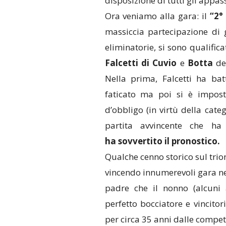
disposizione di tutti gli appas
Ora veniamo alla gara: il
“2°
massiccia partecipazione di 
eliminatorie, si sono qualifica
Falcetti di Cuvio
e
Botta
de
Nella prima, Falcetti ha ba
faticato ma poi si è impost
d’obbligo (in virtù della cate
partita avvincente che h
ha sovvertito il pronostico.
Qualche cenno storico sul tri
vincendo innumerevoli gara nella
padre che il nonno (alcuni a
perfetto bocciatore e vincitori
per circa 35 anni dalle compet