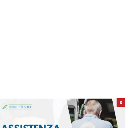
X
ICI