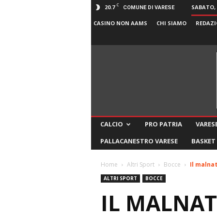
C
20.7
SABATO, 
COMUNE DI VARESE
CASINO NON AAMS
CHI SIAMO
REDAZI
CALCIO
PRO PATRIA
VARESE
PALLACANESTRO VARESE
BASKET
Home
Altri Sport
Bocce
Il malna
ALTRI SPORT
BOCCE
IL MALNAT