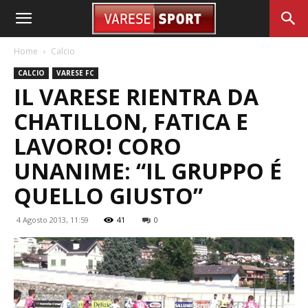
Home
Calcio
CALCIO
VARESE FC
IL VARESE RIENTRA DA
CHATILLON, FATICA E
LAVORO! CORO
UNANIME: “IL GRUPPO É
QUELLO GIUSTO”
4 Agosto 2013, 11:59
41
0