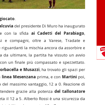
 giocato
.
Valcuvia
del presidente Di Muro ha inaugurato
le con la sfida
ai Cadetti del Parabiago
,
si e compagni, oltre a Varese, Tradate e
 riguardanti la mischia ancora da assorbire e
a da ultimare, la partita ha vissuto un avvio
 con un finale più compassato e spezzettato.
orbacella e Musazzi
, ha trovato gli spazi per
a linea Mesenzana
prima, e con
Martini
poi,
o del massimo vantaggio, 12 a 0. Reazione di
ttendere grazie alla potenza
del tallonatore
ta il 12 a 5. Alberto Rossi è una sicurezza da