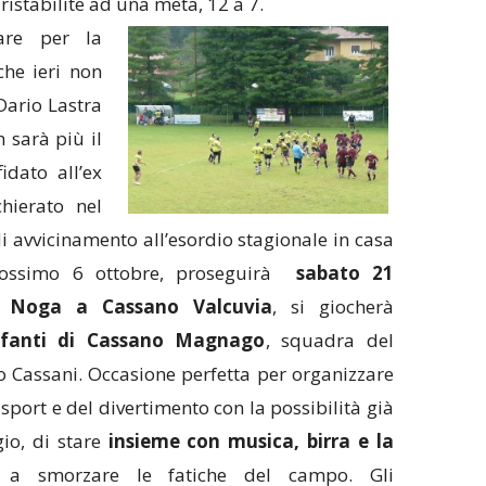
 ristabilite ad una meta, 12 a 7.
are per la
he ieri non
Dario Lastra
 sarà più il
idato all’ex
hierato nel
di avvicinamento all’esordio stagionale in casa
ossimo 6 ottobre, proseguirà
sabato 21
a Noga a Cassano Valcuvia
, si giocherà
afanti di Cassano Magnago
, squadra del
 Cassani. Occasione perfetta per organizzare
sport e del divertimento con la possibilità già
io, di stare
insieme con musica, birra e la
a smorzare le fatiche del campo. Gli