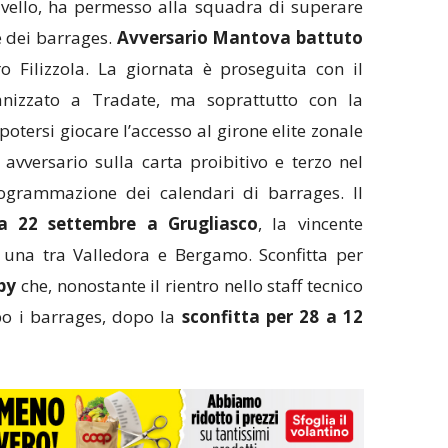
ivello, ha permesso alla squadra di superare
e dei barrages.
Avversario Mantova
battuto
ro Filizzola. La giornata è proseguita con il
anizzato a Tradate, ma soprattutto con la
potersi giocare l’accesso al girone elite zonale
, avversario sulla carta proibitivo e terzo nel
rogrammazione dei calendari di barrages. Il
a 22 settembre a Grugliasco
, la vincente
 una tra Valledora e Bergamo. Sconfitta per
by
che, nonostante il rientro nello staff tecnico
po i barrages, dopo la
sconfitta per 28 a 12