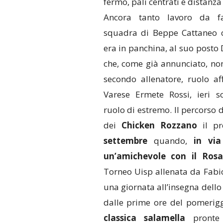
fermo, pali centrati e distanza
Ancora tanto lavoro da f
squadra di Beppe Cattaneo c
era in panchina, al suo posto 
che, come già annunciato, non
secondo allenatore, ruolo aff
Varese Ermete Rossi, ieri sc
ruolo di estremo. Il percorso 
dei
Chicken Rozzano
il pr
settembre
quando,
in vi
un’amichevole con il Ros
Torneo Uisp allenata da Fabio
una giornata all’insegna dello 
dalle prime ore del pomerigg
classica salamella
pronte 