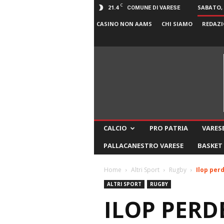
C
21.4
SABATO, 
COMUNE DI VARESE
CASINO NON AAMS
CHI SIAMO
REDAZI
CALCIO
PRO PATRIA
VARESE
PALLACANESTRO VARESE
BASKET
Home
Altri Sport
Rugby
Ilop per
ALTRI SPORT
RUGBY
ILOP PERD