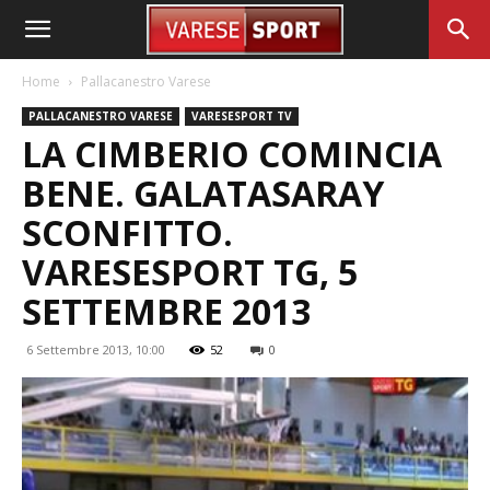
Home
Pallacanestro Varese
PALLACANESTRO VARESE
VARESESPORT TV
LA CIMBERIO COMINCIA
BENE. GALATASARAY
SCONFITTO.
VARESESPORT TG, 5
SETTEMBRE 2013
6 Settembre 2013, 10:00
52
0