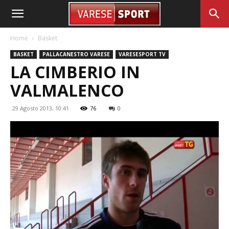
Home
Basket
BASKET
PALLACANESTRO VARESE
VARESESPORT TV
LA CIMBERIO IN
VALMALENCO
29 Agosto 2013, 10:41
76
0