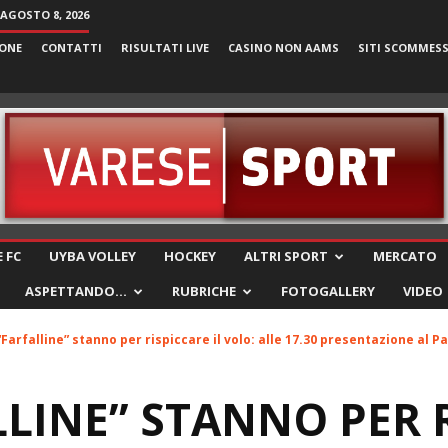
AGOSTO 8, 2026
ONE
CONTATTI
RISULTATI LIVE
CASINO NON AAMS
SITI SCOMMES
VareseSport
 FC
UYBA VOLLEY
HOCKEY
ALTRI SPORT
MERCATO
ASPETTANDO…
RUBRICHE
FOTOGALLERY
VIDEO
“Farfalline” stanno per rispiccare il volo: alle 17.30 presentazione al
LLINE” STANNO PER 