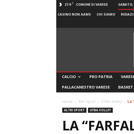
C
27.9
SABATO, 
COMUNE DI VARESE
CASINO NON AAMS
CHI SIAMO
REDAZI
CALCIO
PRO PATRIA
VARESE
PALLACANESTRO VARESE
BASKET
Home
Altri Sport
UYBA Volley
La 
ALTRI SPORT
UYBA VOLLEY
LA “FARFA