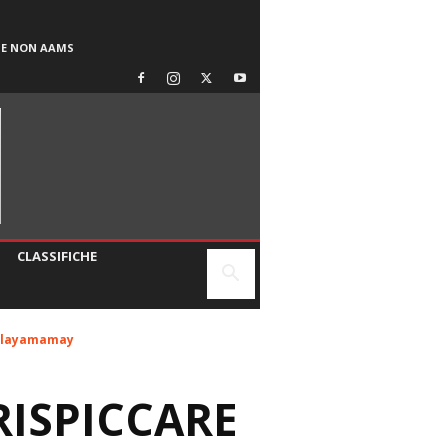
SE NON AAMS
CLASSIFICHE
 Palayamamay
RISPICCARE