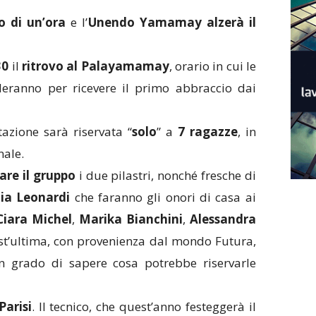
 di un’ora
e l’
Unendo Yamamay alzerà il
30
il
ritrovo
al Palayamamay
, orario in cui le
ileranno per ricevere il primo abbraccio dai
tazione sarà riservata “
solo
” a
7 ragazze
, in
nale.
are il gruppo
i due pilastri, nonché fresche di
lia
Leonardi
che faranno gli onori di casa ai
Ciara
Michel
,
Marika
Bianchini
,
Alessandra
st’ultima, con provenienza dal mondo Futura,
in grado di sapere cosa potrebbe riservarle
Parisi
. Il tecnico, che quest’anno festeggerà il