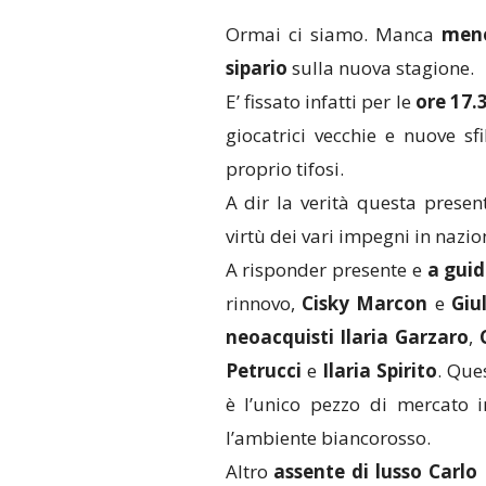
Ormai ci siamo. Manca
meno
sipario
sulla nuova stagione.
E’ fissato infatti per le
ore 17.
giocatrici vecchie e nuove sf
proprio tifosi.
A dir la verità questa presen
virtù dei vari impegni in nazio
A risponder presente e
a guid
rinnovo,
Cisky
Marcon
e
Giu
neoacquisti
Ilaria
Garzaro
,
Petrucci
e
Ilaria
Spirito
. Que
è l’unico pezzo di mercato 
l’ambiente biancorosso.
Altro
assente di lusso Carlo 