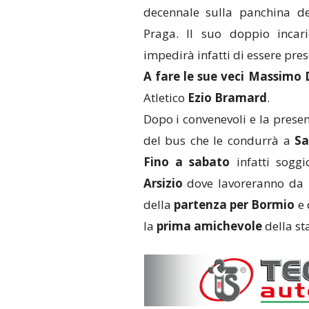
decennale sulla panchina d
Praga. Il suo doppio incari
impedirà infatti di essere pres
A fare le sue veci Massimo 
Atletico
Ezio
Bramard
.
Dopo i convenevoli e la present
del bus che le condurrà a
Sa
Fino a sabato
infatti sogg
Arsizio
dove lavoreranno da 
della
partenza per Bormio
e 
la
prima
amichevole
della st