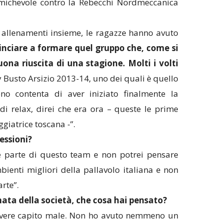
amichevole contro la Rebecchi Nordmeccanica
 allenamenti insieme, le ragazze hanno avuto
inciare a formare quel gruppo che, come si
buona riuscita di una stagione.
Molti i volti
usto Arsizio 2013-14, uno dei quali è quello
ono contenta di aver iniziato finalmente la
i relax, direi che era ora – queste le prime
ggiatrice toscana -”.
essioni?
e parte di questo team e non potrei pensare
ienti migliori della pallavolo italiana e non
rte”.
ata della società, che cosa hai pensato?
 avere capito male. Non ho avuto nemmeno un