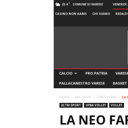
C
23.4
VENERDÌ,
COMUNE DI VARESE
CASINO NON AAMS
CHI SIAMO
REDAZI
CALCIO
PRO PATRIA
VARESE
PALLACANESTRO VARESE
BASKET
Home
Altri Sport
UYBA Volley
La 
ALTRI SPORT
UYBA VOLLEY
VOLLEY
LA NEO FA