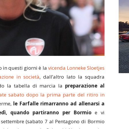
 in questi giorni è la
vicenda Lonneke Sloetjes
zione in società
, dall’altro lato la squadra
do la tabella di marcia la
preparazione al
ate sabato dopo la prima parte del ritiro in
Terme,
le Farfalle rimarranno ad allenarsi a
vedì, quando partiranno per Bormio
e vi
 settembre (sabato 7 al Pentagono di Bormio