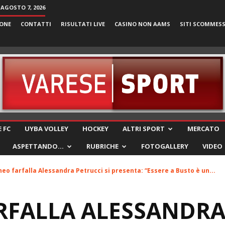
 AGOSTO 7, 2026
ONE
CONTATTI
RISULTATI LIVE
CASINO NON AAMS
SITI SCOMMES
VareseSport
 FC
UYBA VOLLEY
HOCKEY
ALTRI SPORT
MERCATO
ASPETTANDO…
RUBRICHE
FOTOGALLERY
VIDEO
neo farfalla Alessandra Petrucci si presenta: “Essere a Busto è un...
RFALLA ALESSANDRA