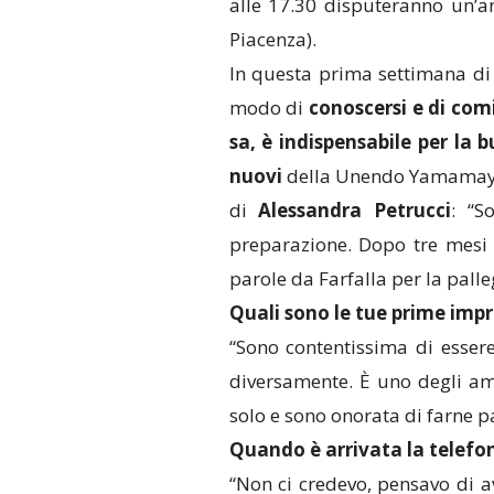
alle 17.30 disputeranno un’
Piacenza).
In questa prima settimana di
modo di
conoscersi e di com
sa, è indispensabile per la 
nuovi
della Unendo Yamamay B
di
Alessandra Petrucci
: “S
preparazione. Dopo tre mesi d
parole da Farfalla per la palle
Quali sono le tue prime impr
“Sono contentissima di esser
diversamente. È uno degli amb
solo e sono onorata di farne pa
Quando è arrivata la telefon
“Non ci credevo, pensavo di