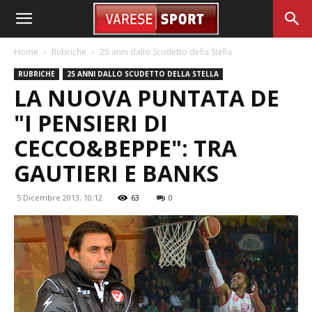
Home
Rubriche
25 anni dallo Scudetto della Stella
RUBRICHE
25 ANNI DALLO SCUDETTO DELLA STELLA
LA NUOVA PUNTATA DE
"I PENSIERI DI
CECCO&BEPPE": TRA
GAUTIERI E BANKS
5 Dicembre 2013, 10:12
63
0