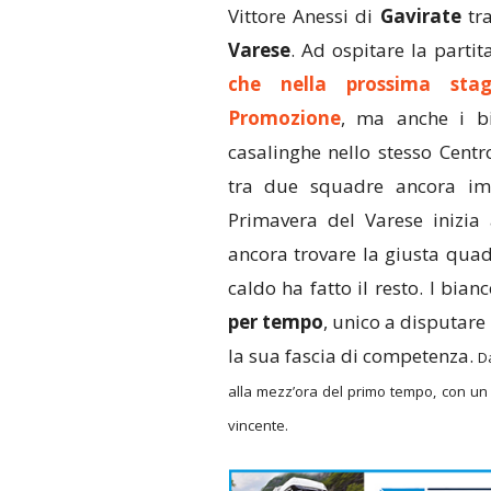
Vittore Anessi di
Gavirate
tra
Varese
. Ad ospitare la partit
che nella prossima stag
Promozione
, ma anche i bi
casalinghe nello stesso Cent
tra due squadre ancora imba
Primavera del Varese inizia
ancora trovare la giusta quad
caldo ha fatto il resto. I bia
per tempo
, unico a disputare 
la sua fascia di competenza.
D
alla mezz’ora del primo tempo, con un gr
vincente.