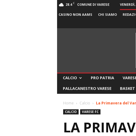
C
28.4
VENERDÌ,
COMUNE DI VARESE
CASINO NON AAMS
CHI SIAMO
REDAZI
CALCIO
PRO PATRIA
VARESE
PALLACANESTRO VARESE
BASKET
Home
Calcio
La Primavera del Vare
CALCIO
VARESE FC
LA PRIMAVE