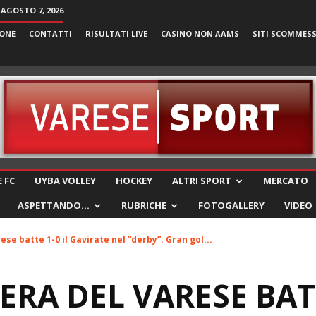
 AGOSTO 7, 2026
ONE
CONTATTI
RISULTATI LIVE
CASINO NON AAMS
SITI SCOMMES
VareseSport
 FC
UYBA VOLLEY
HOCKEY
ALTRI SPORT
MERCATO
ASPETTANDO…
RUBRICHE
FOTOGALLERY
VIDEO
se batte 1-0 il Gavirate nel “derby”. Gran gol...
RA DEL VARESE BATT