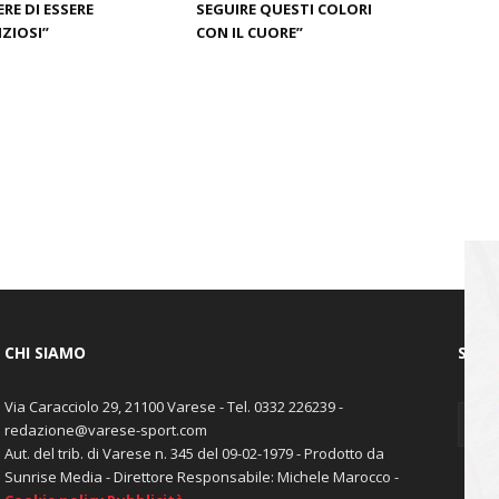
RE DI ESSERE
SEGUIRE QUESTI COLORI
ZIOSI”
CON IL CUORE”
CHI SIAMO
SEGU
Via Caracciolo 29, 21100 Varese - Tel. 0332 226239 -
redazione@varese-sport.com
Aut. del trib. di Varese n. 345 del 09-02-1979 - Prodotto da
Sunrise Media - Direttore Responsabile: Michele Marocco -