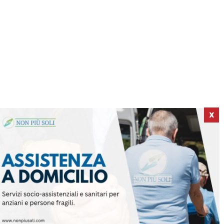
X
ICI