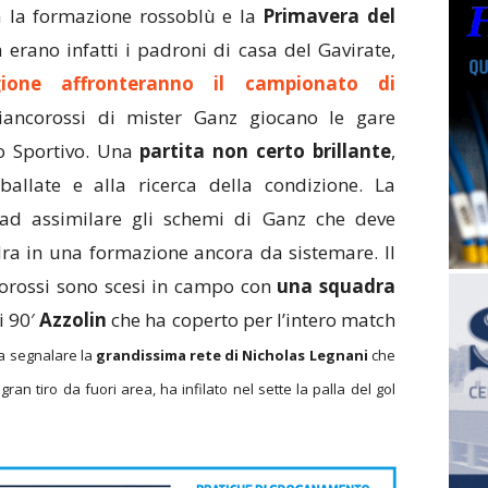
 la formazione rossoblù e la
Primavera del
a erano infatti i padroni di casa del Gavirate,
ione affronteranno il campionato di
ancorossi di mister Ganz giocano le gare
ro Sportivo. Una
partita non certo brillante
,
llate e alla ricerca della condizione. La
 ad assimilare gli schemi di Ganz che deve
ra in una formazione ancora da sistemare. Il
ncorossi sono scesi in campo con
una squadra
i 90′
Azzolin
che ha coperto per l’intero match
a segnalare la
grandissima rete di Nicholas Legnani
che
an tiro da fuori area, ha infilato nel sette la palla del gol