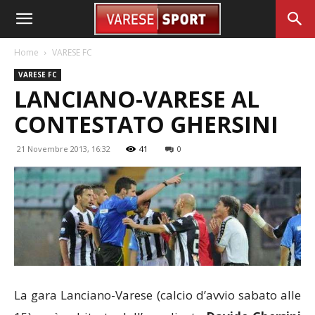
Home
VARESE FC
VARESE FC
LANCIANO-VARESE AL
CONTESTATO GHERSINI
21 Novembre 2013, 16:32
41
0
La gara Lanciano-Varese (calcio d’avvio sabato alle