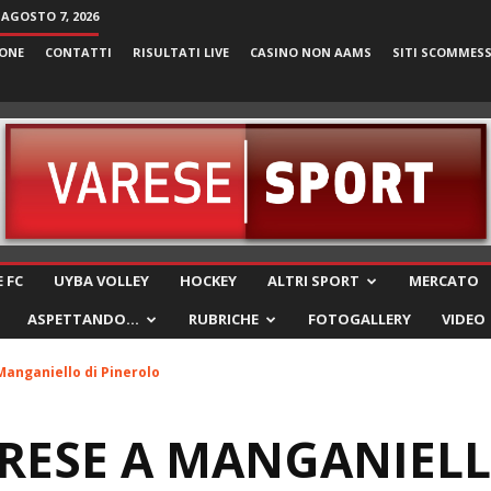
 AGOSTO 7, 2026
ONE
CONTATTI
RISULTATI LIVE
CASINO NON AAMS
SITI SCOMMES
VareseSport
 FC
UYBA VOLLEY
HOCKEY
ALTRI SPORT
MERCATO
ASPETTANDO…
RUBRICHE
FOTOGALLERY
VIDEO
Manganiello di Pinerolo
RESE A MANGANIELL