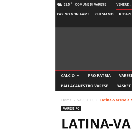
C
22.5
VENERDÌ,
COMUNE DI VARESE
CASINO NON AAMS
CHI SIAMO
REDAZI
CALCIO
PRO PATRIA
VARESE
PALLACANESTRO VARESE
BASKET
Home
VARESE FC
Latina-Varese a 
VARESE FC
LATINA-VA