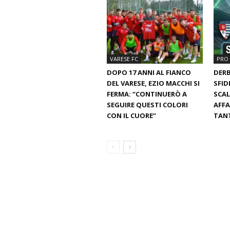
VARESE FC
PRO 
DOPO 17 ANNI AL FIANCO
DERB
DEL VARESE, EZIO MACCHI SI
SFID
FERMA: “CONTINUERÒ A
SCAL
SEGUIRE QUESTI COLORI
AFFA
CON IL CUORE”
TANT