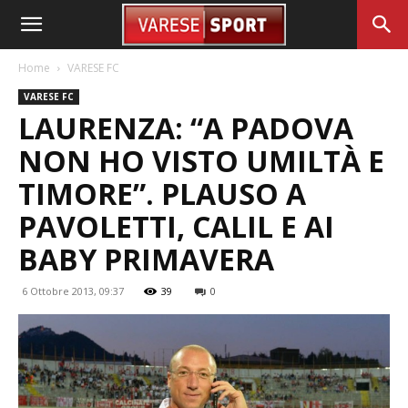
Home
VARESE FC
VARESE FC
LAURENZA: “A PADOVA
NON HO VISTO UMILTÀ E
TIMORE”. PLAUSO A
PAVOLETTI, CALIL E AI
BABY PRIMAVERA
6 Ottobre 2013, 09:37
39
0