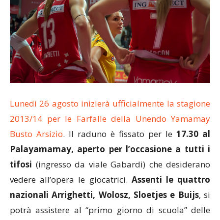
Lunedì 26 agosto inizierà ufficialmente la stagione
2013/14 per le Farfalle della Unendo Yamamay
Busto Arsizio
. Il raduno è fissato per le
17.30 al
Palayamamay, aperto per l’occasione a tutti i
tifosi
(ingresso da viale Gabardi) che desiderano
vedere all’opera le giocatrici.
Assenti le quattro
nazionali Arrighetti, Wolosz, Sloetjes e Buijs
, si
potrà assistere al “primo giorno di scuola” delle