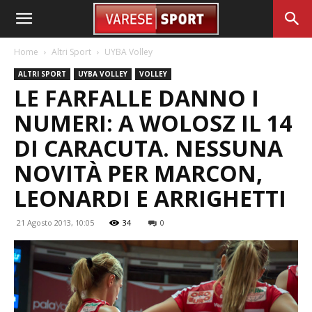
Home
Altri Sport
UYBA Volley
ALTRI SPORT
UYBA VOLLEY
VOLLEY
LE FARFALLE DANNO I
NUMERI: A WOLOSZ IL 14
DI CARACUTA. NESSUNA
NOVITÀ PER MARCON,
LEONARDI E ARRIGHETTI
21 Agosto 2013, 10:05
34
0