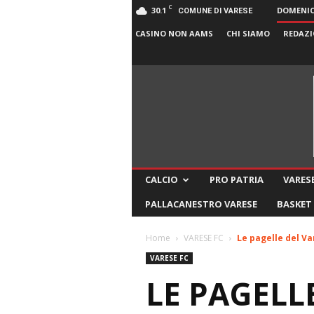
C
30.1
DOMENICA
COMUNE DI VARESE
CASINO NON AAMS
CHI SIAMO
REDAZI
CALCIO
PRO PATRIA
VARESE
PALLACANESTRO VARESE
BASKET
Home
VARESE FC
Le pagelle del Va
VARESE FC
LE PAGELL