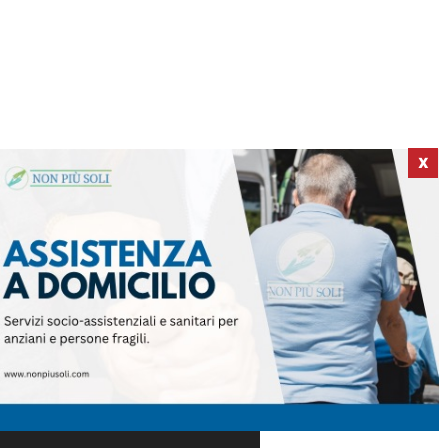
X
ICI