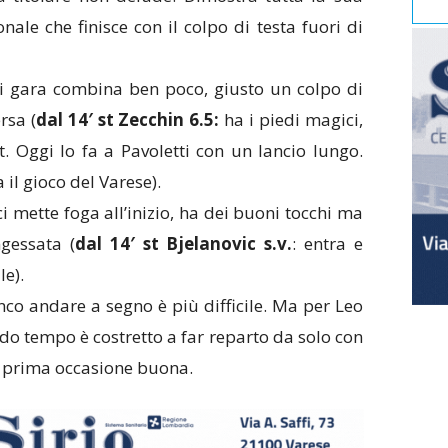
nale che finisce con il colpo di testa fuori di
di gara combina ben poco, giusto un colpo di
rsa (
dal 14′ st Zecchin 6.5:
ha i piedi magici,
st. Oggi lo fa a Pavoletti con un lancio lungo.
l gioco del Varese).
ci mette foga all’inizio, ha dei buoni tocchi ma
ngessata (
dal 14′ st Bjelanovic s.v.
: entra e
le).
anco andare a segno è più difficile. Ma per Leo
ndo tempo è costretto a far reparto da solo con
a prima occasione buona.