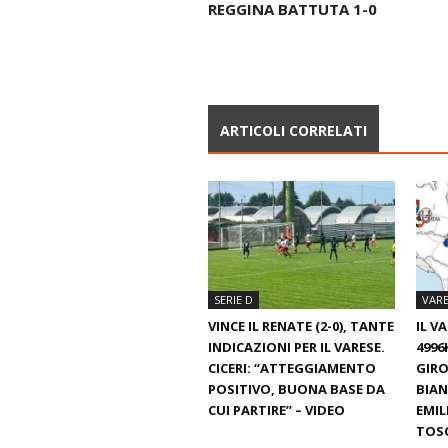
REGGINA BATTUTA 1-0
ARTICOLI CORRELATI
SERIE D
VARE
VINCE IL RENATE (2-0), TANTE
IL V
INDICAZIONI PER IL VARESE.
4996
CICERI: “ATTEGGIAMENTO
GIRO
POSITIVO, BUONA BASE DA
BIAN
CUI PARTIRE” – VIDEO
EMIL
TOS