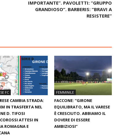
IMPORTANTE”. PAVOLETTI: “GRUPPO
GRANDIOSO”. BARBERIS: “BRAVI A
RESISTERE”
SE FC
FEMMINILE
ARESE CAMBIA STRADA:
FACCONE: “GIRONE
KM IN TRASFERTA NEL
EQUILIBRATO, MA IL VARESE
NE D. TIFOSI
È CRESCIUTO. ABBIAMO IL
COROSSI ATTESI IN
DOVERE DI ESSERE
IA ROMAGNA E
AMBIZIOSI”
CANA