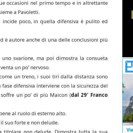
ue occasioni nel primo tempo e in altrettante
sieme a Pavoletti.
a incide poco, in quella difensiva è pulito ed
 ed è autore anche di una delle conclusioni più
on uno svarione, ma poi dimostra la consueta
iventa un po’ nervoso.
come un treno, i suoi tiri dalla distanza sono
 fase difensiva interviene con la sicurezza del
soffre un po’ di più Maicon (
dal 29′ Franco
bene al ruolo di esterno alto.
è il suo forte e non delude.
a titolare non delude. Dimostra tutta la sua