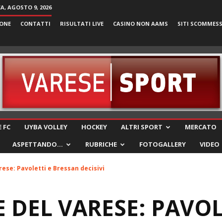
, AGOSTO 9, 2026
ONE
CONTATTI
RISULTATI LIVE
CASINO NON AAMS
SITI SCOMMES
VareseSport
 FC
UYBA VOLLEY
HOCKEY
ALTRI SPORT
MERCATO
ASPETTANDO…
RUBRICHE
FOTOGALLERY
VIDEO
rese: Pavoletti e Bressan decisivi
E DEL VARESE: PAVOL