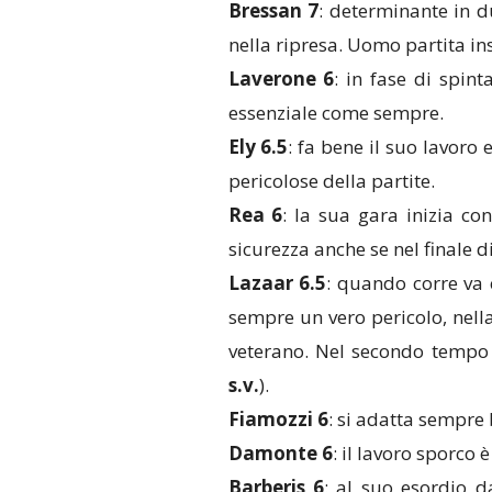
Bressan 7
: determinante in d
nella ripresa. Uomo partita in
Laverone 6
: in fase di spint
essenziale come sempre.
Ely 6.5
: fa bene il suo lavoro
pericolose della partite.
Rea 6
: la sua gara inizia c
sicurezza anche se nel finale d
Lazaar 6.5
: quando corre va 
sempre un vero pericolo, nella
veterano. Nel secondo tempo 
s.v.
).
Fiamozzi 6
: si adatta sempre 
Damonte 6
: il lavoro sporco 
Barberis 6
: al suo esordio d