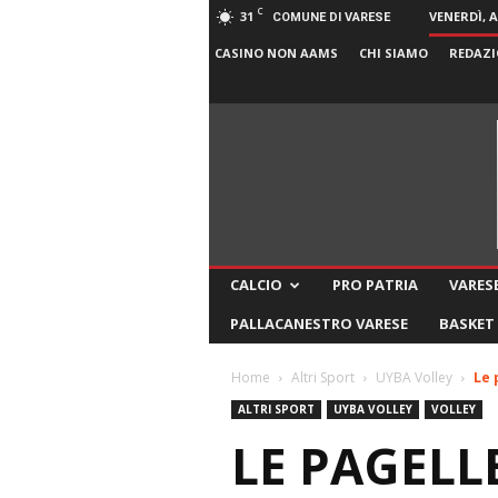
C
31
VENERDÌ, 
COMUNE DI VARESE
CASINO NON AAMS
CHI SIAMO
REDAZI
CALCIO
PRO PATRIA
VARESE
PALLACANESTRO VARESE
BASKET
Home
Altri Sport
UYBA Volley
Le 
ALTRI SPORT
UYBA VOLLEY
VOLLEY
LE PAGELL