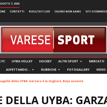
AGOSTO 7, 2026
ONE
CONTATTI
RISULTATI LIVE
CASINO NON AAMS
SITI SCOMMES
VareseSport
 FC
UYBA VOLLEY
HOCKEY
ALTRI SPORT
MERCATO
ASPETTANDO…
RUBRICHE
FOTOGALLERY
VIDEO
pagelle della UYBA: Garzaro è la migliore, Buijs assente
E DELLA UYBA: GARZ