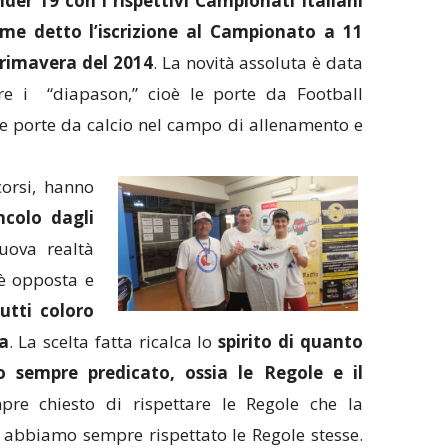
der 19 con i rispettivi Campionati Italiani
ome detto l’iscrizione al Campionato a 11
 primavera del 2014
. La novità assoluta è data
e i “diapason,” cioè le porte da Football
e porte da calcio nel campo di allenamento e
corsi, hanno
colo dagli
uova realtà
 è opposta e
tutti coloro
a
. La scelta fatta ricalca lo
spirito di quanto
o sempre predicato, ossia le Regole e il
re chiesto di rispettare le Regole che la
 abbiamo sempre rispettato le Regole stesse.