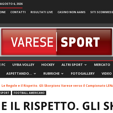
 AGOSTO 6, 2026
ONE
CONTATTI
RISULTATI LIVE
CASINO NON AAMS
SITI SCOMMES
VareseSport
 FC
UYBA VOLLEY
HOCKEY
ALTRI SPORT
MERCATO
ASPETTANDO…
RUBRICHE
FOTOGALLERY
VIDEO
Le Regole e il Rispetto. Gli Skorpions Varese verso il Campionato LENA
 SPORT
FOOTBALL AMERICANO
E IL RISPETTO. GLI