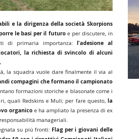
bili e la dirigenza della società Skorpions
porre le basi per il futuro
e per discutere, in
nti di primaria importanza:
l’adesione al
atori, la richiesta di svincolo di alcuni
.
tà, la squadra vuole dare finalmente il via al
grandi compagini che formano il campionato
ontano formazioni storiche e blasonate come i
ari, quali Redskins e Muli; per fare questo,
la
ovo organico
e ha ampliato la presenza di ex
e responsabilità manageriali.
egnata su più fronti:
Flag per i giovani delle