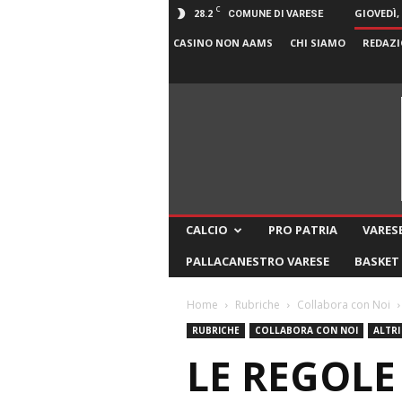
C
28.2
GIOVEDÌ,
COMUNE DI VARESE
CASINO NON AAMS
CHI SIAMO
REDAZI
CALCIO
PRO PATRIA
VARESE
PALLACANESTRO VARESE
BASKET
Home
Rubriche
Collabora con Noi
RUBRICHE
COLLABORA CON NOI
ALTRI
LE REGOLE 