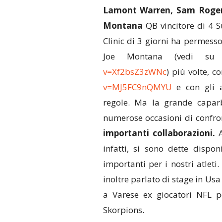
Lamont Warren, Sam Roge
Montana
QB vincitore di 4 S
Clinic di 3 giorni ha permesso
Joe Montana (vedi s
v=Xf2bsZ3zWNc
) più volte, 
v=MJ5FC9nQMYU
e con gli a
regole. Ma la grande caparb
numerose occasioni di confron
importanti collaborazioni.
A
infatti, si sono dette dispon
importanti per i nostri atleti
inoltre parlato di stage in Usa 
a Varese ex giocatori NFL pe
Skorpions.