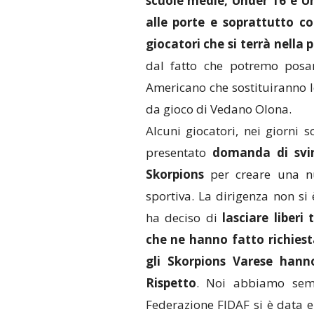
scuole medie, Under 16 e Un
alle porte e soprattutto c
giocatori che si terrà nella
dal fatto che potremo posar
Americano che sostituiranno l
da gioco di Vedano Olona.
Alcuni giocatori, nei giorni s
presentato
domanda di svin
Skorpions
per creare una n
sportiva. La dirigenza non si
ha deciso di
lasciare liberi 
che ne hanno fatto richiest
gli Skorpions Varese hann
Rispetto
. Noi abbiamo semp
Federazione FIDAF si è data e