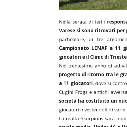
Nella serata di ieri i
responsa
Varese si sono ritrovati per 
particolare, di tre argome
Campionato LENAF a 11 gioc
giocatori e il Clinic di Trieste
Nel trentesimo anno di attivi
progetto di ritorno tra le 
a 11 giocatori
, dove si confr
Cugini Frogs e antichi avvers
società ha costituito un nu
giocatori investendoli di vari
La realtà Skorpions sarà imp