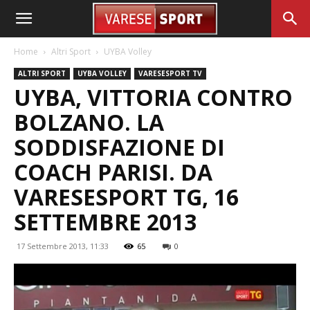
Home
Altri Sport
UYBA Volley
ALTRI SPORT
UYBA VOLLEY
VARESESPORT TV
UYBA, VITTORIA CONTRO
BOLZANO. LA
SODDISFAZIONE DI
COACH PARISI. DA
VARESESPORT TG, 16
SETTEMBRE 2013
17 Settembre 2013, 11:33
65
0