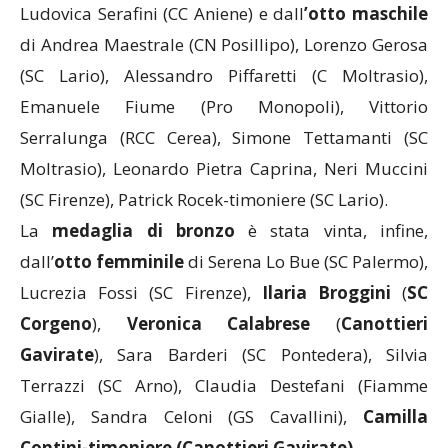
Ludovica Serafini (CC Aniene) e dall
’otto maschile
di Andrea Maestrale (CN Posillipo), Lorenzo Gerosa
(SC Lario), Alessandro Piffaretti (C Moltrasio),
Emanuele Fiume (Pro Monopoli), Vittorio
Serralunga (RCC Cerea), Simone Tettamanti (SC
Moltrasio), Leonardo Pietra Caprina, Neri Muccini
(SC Firenze), Patrick Rocek-timoniere (SC Lario).
La
medaglia di bronzo
è stata vinta, infine,
dall’
otto femminile
di Serena Lo Bue (SC Palermo),
Lucrezia Fossi (SC Firenze),
Ilaria
Broggini
(
SC
Corgeno
),
Veronica
Calabrese
(
Canottieri
Gavirate
), Sara Barderi (SC Pontedera), Silvia
Terrazzi (SC Arno), Claudia Destefani (Fiamme
Gialle), Sandra Celoni (GS Cavallini),
Camilla
Contini-timoniere (Canottieri Gavirate)
.