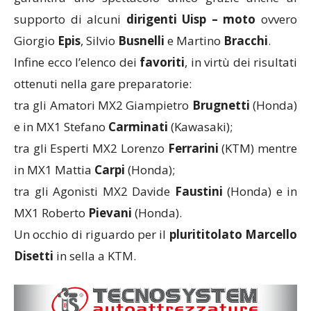
supporto di alcuni
dirigenti Uisp – moto
ovvero
Giorgio
Epis
, Silvio
Busnelli
e Martino
Bracchi
.
Infine ecco l’elenco dei
favoriti
, in virtù dei risultati
ottenuti nella gare preparatorie:
tra gli Amatori MX2 Giampietro
Brugnetti
(Honda)
e in MX1 Stefano
Carminati
(Kawasaki);
tra gli Esperti MX2 Lorenzo
Ferrarini
(KTM) mentre
in MX1 Mattia
Carpi
(Honda);
tra gli Agonisti MX2 Davide
Faustini
(Honda) e in
MX1 Roberto
Pievani
(Honda).
Un occhio di riguardo per il
plurititolato Marcello
Disetti
in sella a KTM.