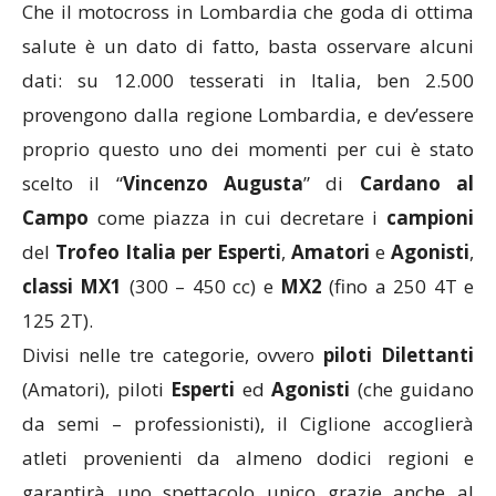
Che il motocross in Lombardia che goda di ottima
salute è un dato di fatto, basta osservare alcuni
dati: su 12.000 tesserati in Italia, ben 2.500
provengono dalla regione Lombardia, e dev’essere
proprio questo uno dei momenti per cui è stato
scelto il “
Vincenzo Augusta
” di
Cardano al
Campo
come piazza in cui decretare i
campioni
del
Trofeo Italia per Esperti
,
Amatori
e
Agonisti
,
classi MX1
(300 – 450 cc) e
MX2
(fino a 250 4T e
125 2T).
Divisi nelle tre categorie, ovvero
piloti
Dilettanti
(Amatori), piloti
Esperti
ed
Agonisti
(che guidano
da semi – professionisti), il Ciglione accoglierà
atleti provenienti da almeno dodici regioni e
garantirà uno spettacolo unico grazie anche al