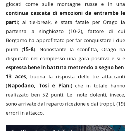
set, regalato alle orobiche. Gli altri set sono stati
giocati come sulle montagne russe e in una
continua cascata di emozioni da entrambe le
parti
; al tie-break, è stata fatale per Orago la
partenza a singhiozzo (10-2), fattore di cui
Bergamo ha approfittato per far conquistare i due
punti (
15-8
). Nonostante la sconfitta, Orago ha
disputato nel complesso una gara positiva e si è
espressa bene in battuta mettendo a segno ben
13 aces
; buona la risposta delle tre attaccanti
(
Napodano, Tosi e Pian
i) che in totale hanno
realizzato ben 52 punti. Le note dolenti, invece,
sono arrivate dal reparto ricezione e dai troppi, (19)
errori in attacco.