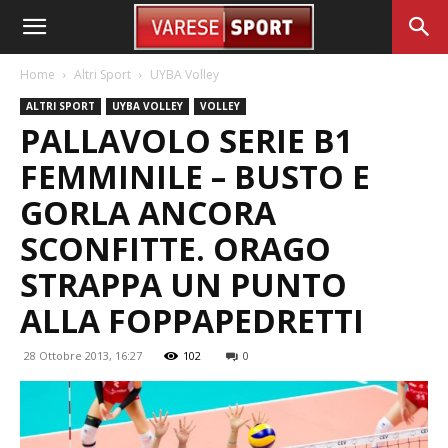
Home
Altri Sport
UYBA Volley
ALTRI SPORT
UYBA VOLLEY
VOLLEY
PALLAVOLO SERIE B1
FEMMINILE – BUSTO E
GORLA ANCORA
SCONFITTE. ORAGO
STRAPPA UN PUNTO
ALLA FOPPAPEDRETTI
28 Ottobre 2013, 16:27
102
0