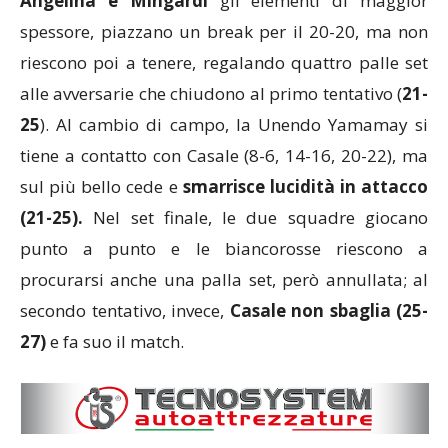
Angelina e Mingardi
gli elementi di maggior
spessore, piazzano un break per il 20-20, ma non
riescono poi a tenere, regalando quattro palle set
alle avversarie che chiudono al primo tentativo (
21-
25
). Al cambio di campo, la Unendo Yamamay si
tiene a contatto con Casale (8-6, 14-16, 20-22), ma
sul più bello cede e
smarrisce lucidità in attacco
(21-25).
Nel set finale, le due squadre giocano
punto a punto e le biancorosse riescono a
procurarsi anche una palla set, però annullata; al
secondo tentativo, invece,
Casale non sbaglia (25-
27)
e fa suo il match.