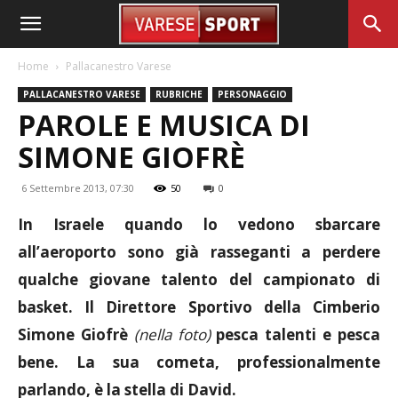
Home
Pallacanestro Varese
PALLACANESTRO VARESE
RUBRICHE
PERSONAGGIO
PAROLE E MUSICA DI
SIMONE GIOFRÈ
6 Settembre 2013, 07:30
50
0
In Israele quando lo vedono sbarcare
all’aeroporto sono già rasseganti a perdere
qualche giovane talento del campionato di
basket. Il Direttore Sportivo della Cimberio
Simone Giofrè
(nella foto)
pesca talenti e pesca
bene. La sua cometa, professionalmente
parlando, è la stella di David.