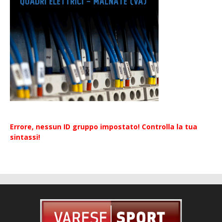
Errore, nessun ID gruppo impostato! Controlla la tua
sintassi!