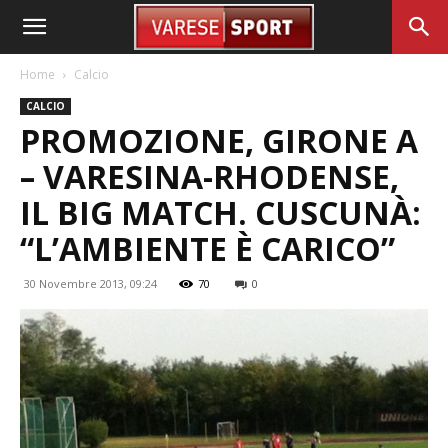
Home
Calcio
CALCIO
PROMOZIONE, GIRONE A
– VARESINA-RHODENSE,
IL BIG MATCH. CUSCUNÀ:
“L’AMBIENTE È CARICO”
30 Novembre 2013, 09:24
70
0