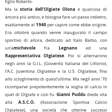
figlio Roberto.
Ma la
storia dell’Olgiate Olona
è qualcosa di
ancora più antico, e bisogna fare un passo indietro,
esattamente al
1940
per capire come ebbe origine.
Era ottobre quando venne inaugurato il campo
sportivo di allora, dedicato ad Italo Balbo, con
un’a
michevole
fra
Legnano
ed una
Rappresentativa Olgiatese
. Poi si alternarono
negli anni la G.I.L. (Gioventù Italiana del Littorio),
l’A.C. Juventina Olgiatese e la U.S. Olgiatese, fino
allo scioglimento di quest’ultima. Ma negli anni ’70
ricomparve prepotentemente la voglia di calcio in
quel di Olgiate e così fu:
Gianni
Puddu
diede vita
alla
A.S.C.O.
(Associazione Sportiva Calcio
Olgiatese), una società che ottenne successi