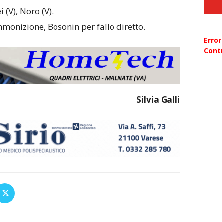
 (V), Noro (V).
onizione, Bosonin per fallo diretto.
Erro
Contr
Silvia Galli