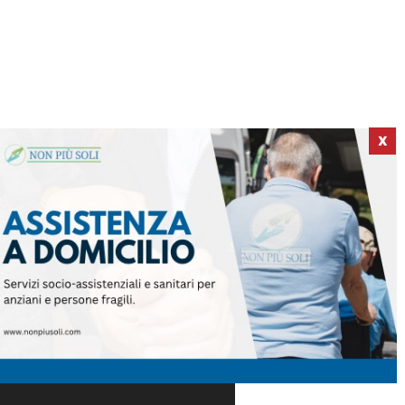
X
ICI