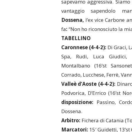
sapevamo aggressiva. Siamo s
vantaggio sapendolo ma
Dossena,
l’ex vice Carbone an
fa
:
“Non ho riconosciuto la mi
TABELLINO
Caronnese (4-4-2):
Di Graci, L
Spa, Rudi, Luca Giudici, G
Montalbano (16’st Sansonet
Corrado, Lucchese, Ferrè, Vann
Valleè d’Aoste (4-4-2):
Dinaro,
Podvorica, D’Errico (16’st Nor
disposizione:
Passìno, Cordo
Dossena.
Arbitro:
Fichera di Catania (To
Marcatori:
15′ Guidetti, 13’st