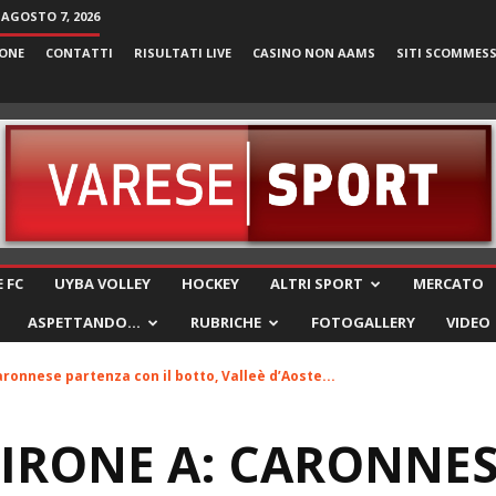
 AGOSTO 7, 2026
ONE
CONTATTI
RISULTATI LIVE
CASINO NON AAMS
SITI SCOMMES
VareseSport
 FC
UYBA VOLLEY
HOCKEY
ALTRI SPORT
MERCATO
ASPETTANDO…
RUBRICHE
FOTOGALLERY
VIDEO
aronnese partenza con il botto, Valleè d’Aoste...
 GIRONE A: CARONNE