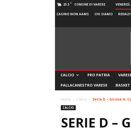
C
25.3
VENERDÌ,
COMUNE DI VARESE
CASINO NON AAMS
CHI SIAMO
REDAZI
CALCIO
PRO PATRIA
VARESE
PALLACANESTRO VARESE
BASKET
Home
Calcio
Serie D – Girone A: C
CALCIO
SERIE D –