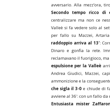
avversario. Alla mezz’ora, ti
Secondo tempo ricco di e
centralizzare ma non ce ne
Valleè si fa vedere solo al s
per fallo su Mazzei, Artari
raddoppio arriva al 13′
: Cor
Dinaro e gonfia la rete. Im
reclamavano il fuorigioco, ma i
espulsione per la Valleè
arri
Andrea Giudici, Mazzei, cap
ammonizione e la conseguente 
che sigla il 3-0
e chiude di fa
avviene al 36′: con un fallo da 
Entusiasta mister Zaffaron