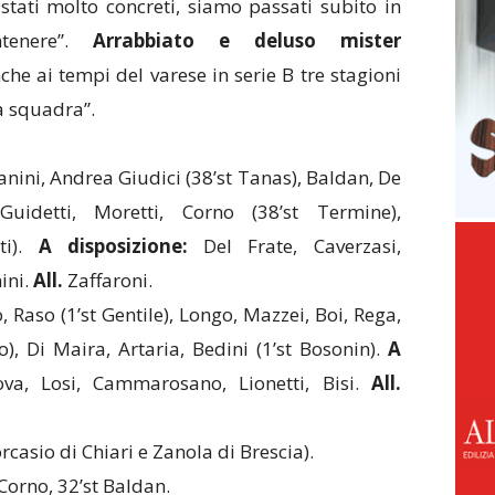
tati molto concreti, siamo passati subito in
ntenere”.
Arrabbiato e deluso mister
che ai tempi del varese in serie B tre stagioni
a squadra”.
anini, Andrea Giudici (38’st Tanas), Baldan, De
uidetti, Moretti, Corno (38’st Termine),
ti).
A disposizione:
Del Frate, Caverzasi,
ini.
All.
Zaffaroni.
 Raso (1’st Gentile), Longo, Mazzei, Boi, Rega,
o), Di Maira, Artaria, Bedini (1’st Bosonin).
A
va, Losi, Cammarosano, Lionetti, Bisi.
All.
rcasio di Chiari e Zanola di Brescia).
 Corno, 32’st Baldan.