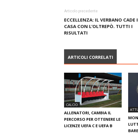
Articolo precedente
ECCELLENZA: IL VERBANO CADE 
CASA CON L’OLTREPÒ. TUTTI I
RISULTATI
ARTICOLI CORRELATI
CALCIO
ATTU
ALLENATORI, CAMBIA IL
MOND
PERCORSO PER OTTENERE LE
LUTT
LICENZE UEFA C E UEFA B
BARE