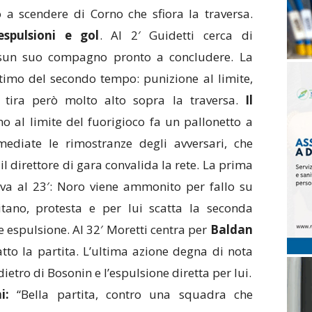
ro a scendere di Corno che sfiora la traversa.
spulsioni e gol
. Al 2′ Guidetti cerca di
ssun suo compagno pronto a concludere. La
ettimo del secondo tempo: punizione al limite,
a tira però molto alto sopra la traversa.
Il
no al limite del fuorigioco fa un pallonetto a
mediate le rimostranze degli avversari, che
l direttore di gara convalida la rete. La prima
va al 23′: Noro viene ammonito per fallo su
itano, protesta e per lui scatta la seconda
espulsione. Al 32′ Moretti centra per
Baldan
tto la partita. L’ultima azione degna di nota
dietro di Bosonin e l’espulsione diretta per lui.
i:
“Bella partita, contro una squadra che