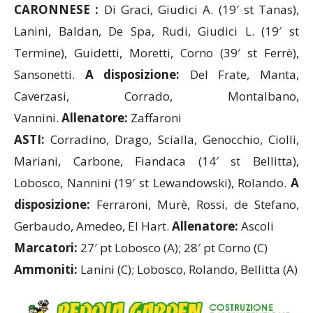
CARONNESE-ASTI 1-1 (1-1)
CARONNESE :
Di Graci, Giudici A. (19′ st Tanas),
Lanini, Baldan, De Spa, Rudi, Giudici L. (19′ st
Termine), Guidetti, Moretti, Corno (39′ st Ferrè),
Sansonetti.
A disposizione:
Del Frate, Manta,
Caverzasi, Corrado, Montalbano,
Vannini.
Allenatore:
Zaffaroni
ASTI:
Corradino, Drago, Scialla, Genocchio, Ciolli,
Mariani, Carbone, Fiandaca (14′ st Bellitta),
Lobosco, Nannini (19′ st Lewandowski), Rolando.
A
disposizione:
Ferraroni, Murè, Rossi, de Stefano,
Gerbaudo, Amedeo, El Hart.
Allenatore:
Ascoli
Marcatori:
27′ pt Lobosco (A); 28′ pt Corno (C)
Ammoniti:
Lanini (C); Lobosco, Rolando, Bellitta (A)