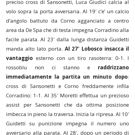
preciso cross di Sansonetti, Luca Giudici calcia al
volo sopra la porta avversaria. Al 19′ c’e’ un calcio
d’angolo battuto da Corno agganciato a centro
area da De Spa che di testa impegna Corradino alla
facile parata. Al 23′ dalla lunga distanza Guidetti
manda alto lato porta.
Al 27′ Lobosco insacca il
vantaggio
esterno con un tiro rasoterra: 0-1. I
rossoblu non ci stanno e
raddrizzano
immediatamente la partita un minuto dopo
:
cross di Sansonetti e Corno freddamente infila
Corradino: 1-1. Al 35′ Moretti effettua un prezioso
assist per Sansonetti che da ottima posizione
imbecca in pieno la traversa. Inizia la ripresa. Al 10′
Guidetti su punizione impegna il numero uno
avversario alla parata. Al 28′, dopo un periodo di