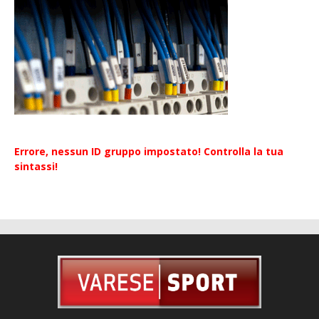
Errore, nessun ID gruppo impostato! Controlla la tua
sintassi!