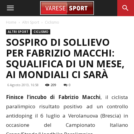
Home
Altri Sport
Ciclismo
ALTRI SPORT
CICLISMO
SOSPIRO DI SOLLIEVO
PER FABRIZIO MACCHI:
SQUALIFICA DI UN MESE,
AI MONDIALI CI SARÀ
6 Agosto 2013, 16:58
209
0
Finisce l’incubo di Fabrizio Macchi
, il ciclista
paralimpico risultato positivo ad un controllo
antidoping il 6 luglio a Verolanuova (Brescia) in
occasione del Campionato Italiano