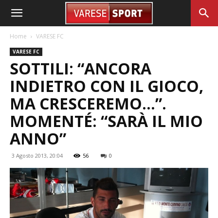
Home
VARESE FC
VARESE FC
SOTTILI: “ANCORA
INDIETRO CON IL GIOCO,
MA CRESCEREMO…”.
MOMENTÉ: “SARÀ IL MIO
ANNO”
3 Agosto 2013, 20:04
56
0