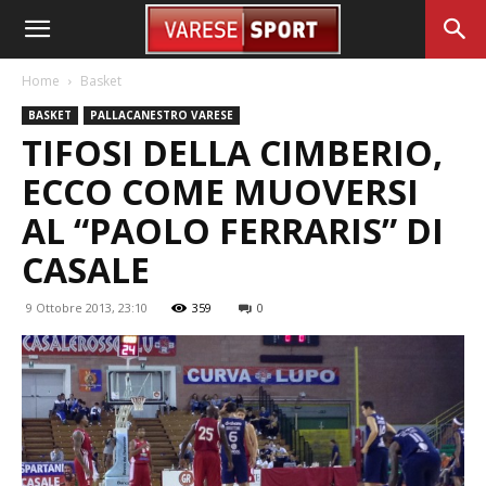
Home
Basket
BASKET
PALLACANESTRO VARESE
TIFOSI DELLA CIMBERIO,
ECCO COME MUOVERSI
AL “PAOLO FERRARIS” DI
CASALE
9 Ottobre 2013, 23:10
359
0