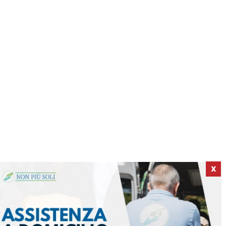
X
ICI