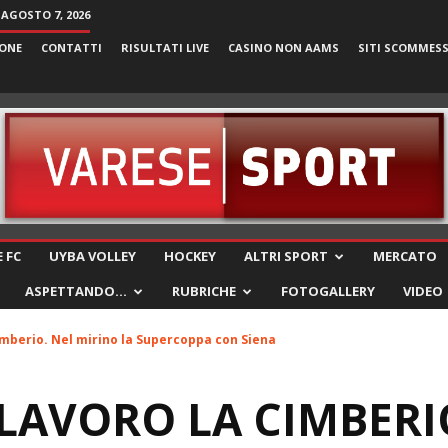
 AGOSTO 7, 2026
ONE
CONTATTI
RISULTATI LIVE
CASINO NON AAMS
SITI SCOMMES
VareseSport
 FC
UYBA VOLLEY
HOCKEY
ALTRI SPORT
MERCATO
ASPETTANDO…
RUBRICHE
FOTOGALLERY
VIDEO
imberio. Nel mirino la Supercoppa con Siena
LAVORO LA CIMBERI