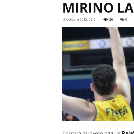
MIRINO LA
3 Ottobre 2013, 09:51
56
0
Tornerà al lavoro oggi al
PalaW