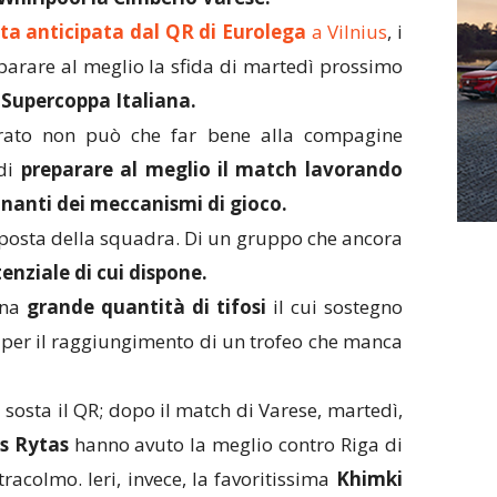
ita anticipata dal QR di Eurolega
a Vilnius
, i
arare al meglio la sfida di martedì prossimo
a
Supercoppa Italiana.
rato non può che far bene alla compagine
 di
preparare al meglio il match lavorando
onanti dei meccanismi di gioco.
isposta della squadra. Di un gruppo che ancora
enziale di cui dispone.
una
grande quantità di tifosi
il cui sostegno
per il raggiungimento di un trofeo che manca
sosta il QR; dopo il match di Varese, martedì,
s Rytas
hanno avuto la meglio contro Riga di
acolmo. Ieri, invece, la favoritissima
Khimki