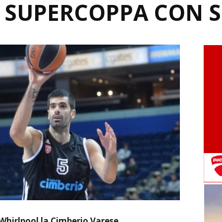
 SUPERCOPPA CON S
hirlpool la Cimberio Varese.