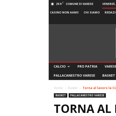
C
29.9
VENERDÌ,
COMUNE DI VARESE
CASINO NON AAMS
CHI SIAMO
REDAZI
CALCIO
PRO PATRIA
VARESE
PALLACANESTRO VARESE
BASKET
Home
Basket
Torna al lavoro la C
BASKET
PALLACANESTRO VARESE
TORNA AL 