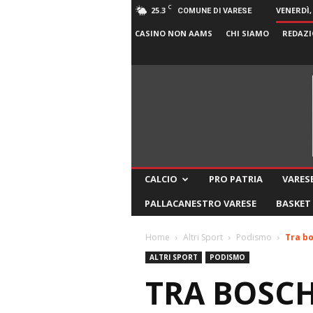
C
25.3
VENERDÌ,
COMUNE DI VARESE
CASINO NON AAMS
CHI SIAMO
REDAZI
CALCIO
PRO PATRIA
VARESE
PALLACANESTRO VARESE
BASKET
Home
Altri Sport
Podismo
Tra bo
ALTRI SPORT
PODISMO
TRA BOSCHI