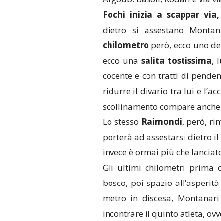
Fochi inizia a scappar via,
dietro si assestano Montan
chilometro
però, ecco uno dei
ecco una
salita tostissima
, 
cocente e con tratti di pendenz
ridurre il divario tra lui e l’
scollinamento compare anche
Lo stesso
Raimondi
, però, ri
porterà ad assestarsi dietro il
invece è ormai più che lanciat
Gli ultimi chilometri prima 
bosco, poi spazio all’asperi
metro in discesa, Montanari 
incontrare il quinto atleta, o