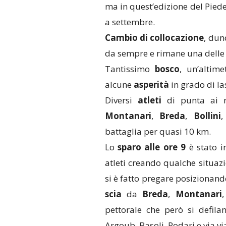
ma in quest’edizione del Piede 
a settembre.
Cambio di collocazione
, du
da sempre e rimane una delle p
Tantissimo
bosco
, un’altim
alcune
asperità
in grado di las
Diversi
atleti
di punta ai n
Montanari
,
Breda
,
Bollini
battaglia per quasi 10 km.
Lo
sparo alle ore 9
è stato i
atleti creando qualche situazi
si è fatto pregare posizionan
scia
da
Breda
,
Montanari
pettorale che però si defila
Argoub. Basoli, Rodari e via via 