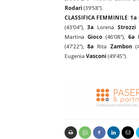
Rodari
(39’58”).
CLASSIFICA FEMMINILE
:
1a
(43’04”),
3a
Lorena
Strozzi
(
Martina
Gioco
(46’08”),
6a
E
(47’22”),
8a
Rita
Zambon
(4
Eugenia
Vasconi
(49’45”).