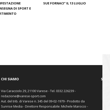
IFESTAZIONE
SUE FORNACI” IL 13 LUGLIO
INSEGNA DI SPORT E
ERTIMENTO
CHI SIAMO
SEGU
Via Caracciolo 29, 21100 Varese - Tel. 0332 226239 -
redazione@varese-sport.com
Aut. del trib. di Varese n. 345 del 09-02-1979 - Prodotto da
Sunrise Media - Direttore Responsabile: Michele Marocco -