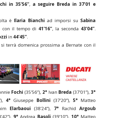
chi in 35’56’’
,
a seguire Breda in 37’01 e
olta è
Ilaria Bianchi
ad imporsi su
Sabina
e con il tempo di
41’16’’
, la seconda
43’04’’
.
ozzi
in
44’45’’
.
 si terrà domenica prossima a Bernate con il
onnie
Fochi
(35’56”),
2°
Ivan
Breda
(37’01”),
3°
”),
4°
Giuseppe
Bollini
(37’20”),
5°
Matteo
him
Elarbaoui
(38’24”),
7°
Rachid
Argoub
’42”),
9°
Andrea
Basoli
(39’10”),
10°
Matteo