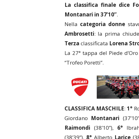
La classifica finale dice Fo
Montanari in 37’10’’
.
Nella
categoria donne
stav
Ambrosetti
: la prima chiud
Terza
classificata
Lorena Str
La 27° tappa del Piede d’Oro
“Trofeo Poretti”.
CLASSIFICA MASCHILE
:
1°
R
Giordano
Montanari
(37’10
Raimondi
(38’10”),
6°
Ibra
(38’39”),
8°
Alberto
Larice
(38