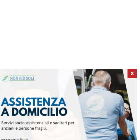
X
ICI