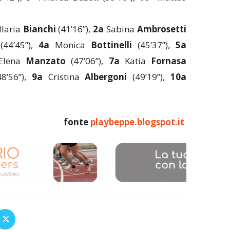
Ilaria
Bianchi
(41’16”),
2a
Sabina
Ambrosetti
44’45”),
4a
Monica
Bottinelli
(45’37”),
5a
lena
Manzato
(47’06”),
7a
Katia
Fornasa
8’56”),
9a
Cristina
Albergoni
(49’19”),
10a
fonte
playbeppe.blogspot.it