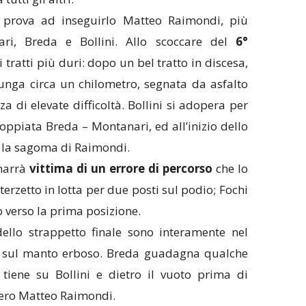
prova ad inseguirlo Matteo Raimondi, più
ari, Breda e Bollini. Allo scoccare del
6°
 tratti più duri: dopo un bel tratto in discesa,
lunga circa un chilometro, segnata da asfalto
a di elevate difficoltà. Bollini si adopera per
accoppiata Breda – Montanari, ed all’inizio dello
 la sagoma di Raimondi.
marrà
vittima di un errore di percorso
che lo
 terzetto in lotta per due posti sul podio; Fochi
o verso la prima posizione.
dello strappetto finale sono interamente nel
tà sul manto erboso. Breda guadagna qualche
tiene su Bollini e dietro il vuoto prima di
vvero Matteo Raimondi.