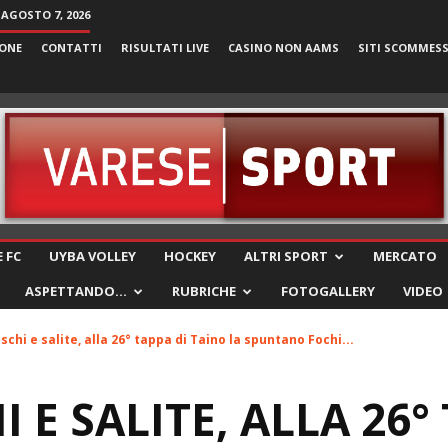
 AGOSTO 7, 2026
ONE
CONTATTI
RISULTATI LIVE
CASINO NON AAMS
SITI SCOMMES
VareseSport
 FC
UYBA VOLLEY
HOCKEY
ALTRI SPORT
MERCATO
ASPETTANDO…
RUBRICHE
FOTOGALLERY
VIDEO
schi e salite, alla 26° tappa di Taino la spuntano Fochi...
 E SALITE, ALLA 26°