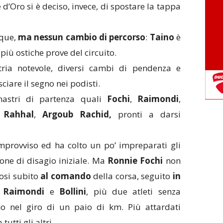
d’Oro si è deciso, invece, di spostare la tappa
nque,
ma nessun cambio di percorso
:
Taino
è
iù ostiche prove del circuito.
etria notevole, diversi cambi di pendenza e
ciare il segno nei podisti.
astri di partenza quali
Fochi
,
Raimondi
,
,
Rahhal
,
Argoub Rachid,
pronti a darsi
mprovviso ed ha colto un po’ impreparati gli
one di disagio iniziale. Ma
Ronnie Fochi
non
dosi subito
al comando
della corsa, seguito
in
,
Raimondi
e
Bollini
, più due atleti senza
no nel giro di un paio di km. Più attardati
tutti gli altri.