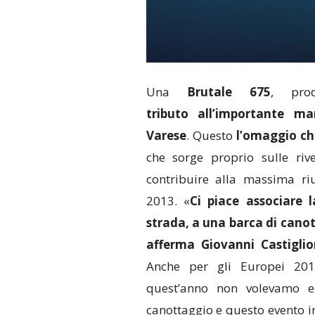
Una
Brutale 675
, pro
tributo all’importante ma
Varese
. Questo
l’omaggio c
che sorge proprio sulle ri
contribuire alla massima ri
2013. «
Ci piace associare 
strada, a una barca di cano
afferma Giovanni Castigli
Anche per gli Europei 20
quest’anno non volevamo e
canottaggio e questo evento i