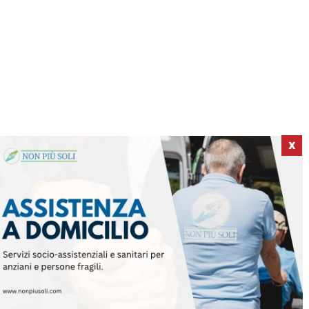
X
ICI