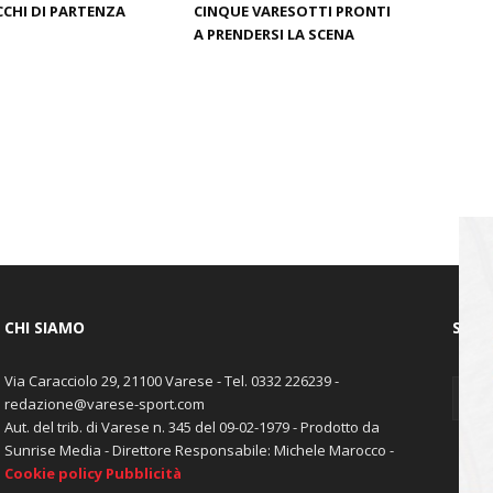
CHI DI PARTENZA
CINQUE VARESOTTI PRONTI
A PRENDERSI LA SCENA
CHI SIAMO
SEGU
Via Caracciolo 29, 21100 Varese - Tel. 0332 226239 -
redazione@varese-sport.com
Aut. del trib. di Varese n. 345 del 09-02-1979 - Prodotto da
Sunrise Media - Direttore Responsabile: Michele Marocco -
Cookie policy
Pubblicità