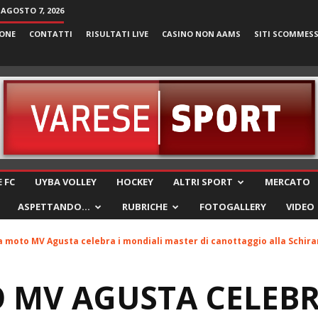
 AGOSTO 7, 2026
ONE
CONTATTI
RISULTATI LIVE
CASINO NON AAMS
SITI SCOMMES
VareseSport
 FC
UYBA VOLLEY
HOCKEY
ALTRI SPORT
MERCATO
ASPETTANDO…
RUBRICHE
FOTOGALLERY
VIDEO
 moto MV Agusta celebra i mondiali master di canottaggio alla Schir
MV AGUSTA CELEBR