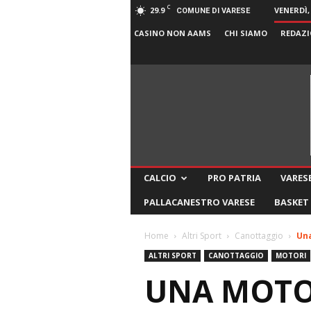
C
29.9
VENERDÌ,
COMUNE DI VARESE
CASINO NON AAMS
CHI SIAMO
REDAZI
CALCIO
PRO PATRIA
VARESE
PALLACANESTRO VARESE
BASKET
Home
Altri Sport
Canottaggio
Una
ALTRI SPORT
CANOTTAGGIO
MOTORI
UNA MOTO 