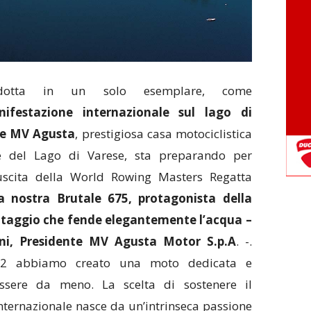
dotta in un solo esemplare, come
nifestazione internazionale sul lago di
he MV Agusta
, prestigiosa casa motociclistica
ve del Lago di Varese, sta preparando per
uscita della World Rowing Masters Regatta
la nostra Brutale 675, protagonista della
ttaggio che fende elegantemente l’acqua –
oni, Presidente MV Agusta Motor S.p.A
. -.
12 abbiamo creato una moto dedicata e
ssere da meno. La scelta di sostenere il
nternazionale nasce da un’intrinseca passione