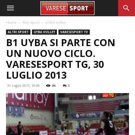
Home
Altri Sport
UYBA Volley
ALTRI SPORT
UYBA VOLLEY
VARESESPORT TV
B1 UYBA SI PARTE CON
UN NUOVO CICLO.
VARESESPORT TG, 30
LUGLIO 2013
31 Luglio 2013, 10:45
44
0