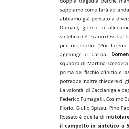
doppia tragedia perché mam
sappiamo come farà ad andare
abbiamo già pensato a diverse
Domani, giorno di allename
sintetico del “Franco Ossola” t
per ricordarlo. “Poi farem
aggiunge il Caccia.
Domeni
squadra di Martino scenderà
prima del fischio d’inizio e la
potrebbe inoltre chiedere di gi
La volontà di Caccianiga e deg
Federico Fumagalli, Cosimo B
Florio, Giulio Spissu, Pino Pa
Rossato è quella di
intitolar
il campetto in sintetico a 