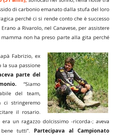
ido di carbonio emanato dalla stufa del loro
gica perché ci si rende conto che è successo
 Erano a Rivarolo, nel Canavese, per assistere
a mamma non ha preso parte alla gita perché
apà Fabrizio, ex
o la sua passione
aceva parte del
onio.
“Siamo
sabile del team,
a ci stringeremo
tare il rosario.
era un ragazzo dolcissimo -ricorda-; aveva
 bene tutti”.
Partecipava al Campionato