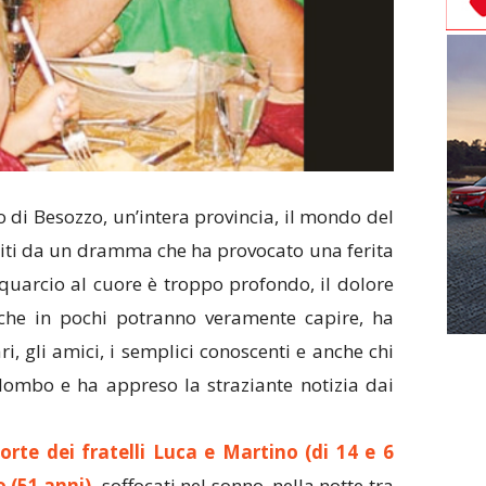
i Besozzo, un’intera provincia, il mondo del
lpiti da un dramma che ha provocato una ferita
quarcio al cuore è troppo profondo, il dolore
che in pochi potranno veramente capire, ha
ari, gli amici, i semplici conoscenti e anche chi
lombo e ha appreso la straziante notizia dai
morte dei fratelli Luca e Martino (di 14 e 6
o (51 anni),
soffocati nel sonno, nella notte tra