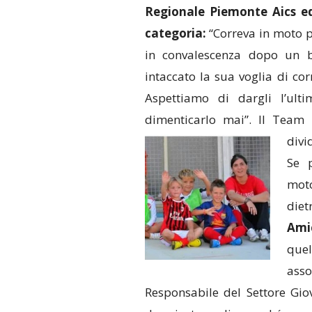
Regionale Piemonte Aics ed 
categoria:
“Correva in moto p
in convalescenza dopo un b
intaccato la sua voglia di co
Aspettiamo di dargli l’ul
dimenticarlo mai”. Il Team 
divi
Se 
mot
die
Ami
quel
ass
Responsabile del Settore Gio