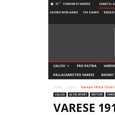
C
31
SABATO, A
COMUNE DI VARESE
CASINO NON AAMS
CHI SIAMO
REDAZI
CALCIO
PRO PATRIA
VARESE
PALLACANESTRO VARESE
BASKET
Home
Calcio
Varese 1910 e TitoCro
CALCIO
ALTRI SPORT
MOTORI
VARES
VARESE 19