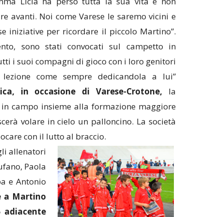
ma Licia ha perso tutta la sua vita e non
 avanti. Noi come Varese le saremo vicini e
 iniziative per ricordare il piccolo Martino”.
nto, sono stati convocati sul campetto in
utti i suoi compagni di gioco con i loro genitori
o lezione come sempre dedicandola a lui”
ca, in occasione di Varese-Crotone,
la
 in campo insieme alla formazione maggiore
scerà volare in cielo un palloncino. La società
ocare con il lutto al braccio.
li allenatori
ufano, Paola
pa e Antonio
e a Martino
5 adiacente