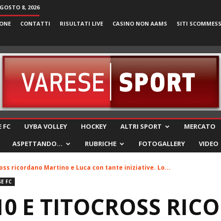
GOSTO 8, 2026
ONE
CONTATTI
RISULTATI LIVE
CASINO NON AAMS
SITI SCOMMES
VareseSport
 FC
UYBA VOLLEY
HOCKEY
ALTRI SPORT
MERCATO
ASPETTANDO…
RUBRICHE
FOTOGALLERY
VIDEO
ss ricordano Martino e Luca con tante iniziative. Lo...
E FC
10 E TITOCROSS RI