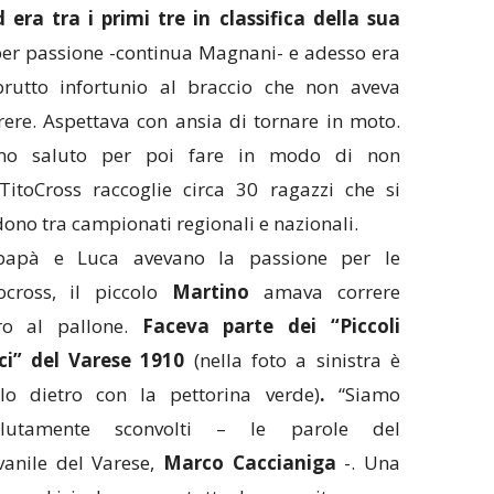
era tra i primi tre in classifica della sua
er passione -continua Magnani- e adesso era
rutto infortunio al braccio che non aveva
rrere. Aspettava con ansia di tornare in moto.
timo saluto per poi fare in modo di non
TitoCross raccoglie circa 30 ragazzi che si
dono tra campionati regionali e nazionali.
papà e Luca avevano la passione per le
ocross, il piccolo
Martino
amava correre
tro al pallone.
Faceva parte dei “Piccoli
ci” del Varese 1910
(nella foto a sinistra è
lo dietro con la pettorina verde)
.
“Siamo
olutamente sconvolti – le parole del
vanile del Varese,
Marco Caccianiga
-. Una