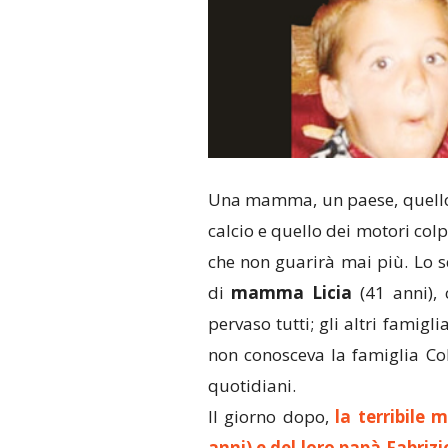
Una mamma, un paese, quello d
calcio e quello dei motori co
che non guarirà mai più. Lo s
di
mamma Licia
(41 anni), 
pervaso tutti; gli altri famigli
non conosceva la famiglia Co
quotidiani.
Il giorno dopo,
la terribile 
anni) e del loro papà Fabrizi