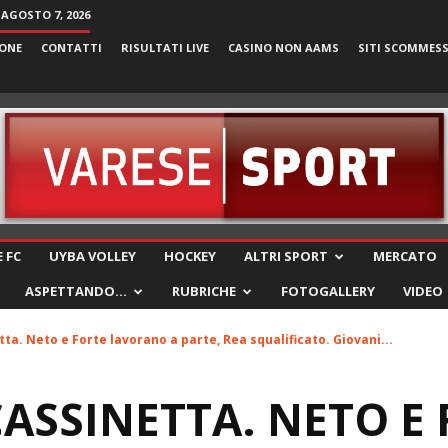
 AGOSTO 7, 2026
ONE
CONTATTI
RISULTATI LIVE
CASINO NON AAMS
SITI SCOMMES
VareseSport
 FC
UYBA VOLLEY
HOCKEY
ALTRI SPORT
MERCATO
ASPETTANDO…
RUBRICHE
FOTOGALLERY
VIDEO
ta. Neto e Forte lavorano a parte, Rea squalificato. Giovani...
CASSINETTA. NETO E