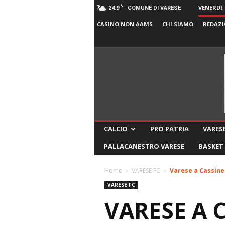
C
24.9
VENERDÌ,
COMUNE DI VARESE
CASINO NON AAMS
CHI SIAMO
REDAZI
CALCIO
PRO PATRIA
VARESE
PALLACANESTRO VARESE
BASKET
Home
VARESE FC
Varese a Cassinet
VARESE FC
VARESE A 