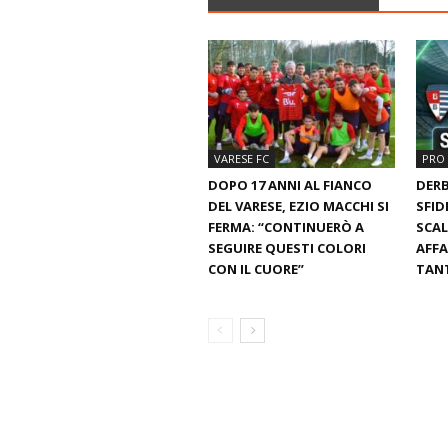
VARESE FC
PRO 
DOPO 17 ANNI AL FIANCO
DERB
DEL VARESE, EZIO MACCHI SI
SFID
FERMA: “CONTINUERÒ A
SCAL
SEGUIRE QUESTI COLORI
AFFA
CON IL CUORE”
TANT